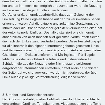
dem Fall in Kraft treten, in dem der Autor von den Inhalten Kenntnis
hat und es ihm technisch möglich und zumutbar wäre, die Nutzung
im Falle rechtswidriger Inhalte zu verhindern.
Der Autor erklärt hiermit ausdrücklich, dass zum Zeitpunkt der
Linksetzung keine illegalen Inhalte auf den zu verlinkenden Seiten
erkennbar waren. Auf die aktuelle und zukünftige Gestaltung, die
Inhalte oder die Urheberschaft der gelinkten/verknüpften Seiten hat
der Autor keinerlei Einfluss. Deshalb distanziert er sich hiermit
ausdrücklich von allen Inhalten aller gelinkten /verknüpften Seiten,
die nach der Linksetzung verändert wurden. Diese Feststellung gilt
für alle innerhalb des eigenen Internetangebotes gesetzten Links
und Verweise sowie für Fremdeinträge in vom Autor eingerichteten
Gästebüchern, Diskussionsforen und Mailinglisten. Für illegale,
fehlerhafte oder unvollständige Inhalte und insbesondere für
Schäden, die aus der Nutzung oder Nichtnutzung solcherart
dargebotener Informationen entstehen, haftet allein der Anbieter
der Seite, auf welche verwiesen wurde, nicht derjenige, der über
Links auf die jeweilige Veröffentlichung lediglich verweist.
3. Urheber- und Kennzeichenrecht
Der Autor ist bestrebt, in allen Publikationen die Urheberrechte der
verwendeten Grafiken, Tondokumente, Videosequenzen und Texte