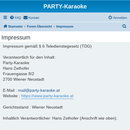
PARTY-Karaoke
FAQ
Kontakt
Anmelden
S
Startseite
Foren-Übersicht
Impressum
u
Impressum
c
Impressum gemäß § 6 Teledienstegesetz (TDG)
h
e
Verantwortlich für den Inhalt:
Party-Karaoke
Hans Zethofer
Frauengasse 8/2
2700 Wiener Neustadt
E-Mail :
mail@party-karaoke.at
Website :
https://www.party-karaoke.at
Gerichtsstand : Wiener Neustadt
Inhaltlich Verantwortlicher: Hans Zethofer (Anschrift wie oben).