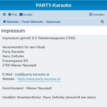
PARTY-Karaoke
FAQ
Kontakt
Anmelden
S
Startseite
Foren-Übersicht
Impressum
u
Impressum
c
Impressum gemäß § 6 Teledienstegesetz (TDG)
h
e
Verantwortlich für den Inhalt:
Party-Karaoke
Hans Zethofer
Frauengasse 8/2
2700 Wiener Neustadt
E-Mail :
mail@party-karaoke.at
Website :
https://www.party-karaoke.at
Gerichtsstand : Wiener Neustadt
Inhaltlich Verantwortlicher: Hans Zethofer (Anschrift wie oben).