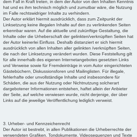
dem Fall in Kraft treten, in dem der Autor von den Inhalten Kenntnis
hat und es ihm technisch möglich und zumutbar wäre, die Nutzung
im Falle rechtswidriger Inhalte zu verhindern.
Der Autor erklärt hiermit ausdrücklich, dass zum Zeitpunkt der
Linksetzung keine illegalen Inhalte auf den zu verlinkenden Seiten
erkennbar waren. Auf die aktuelle und zukünftige Gestaltung, die
Inhalte oder die Urheberschaft der gelinkten/verknüpften Seiten hat
der Autor keinerlei Einfluss. Deshalb distanziert er sich hiermit
ausdrücklich von allen Inhalten aller gelinkten /verknüpften Seiten,
die nach der Linksetzung verändert wurden. Diese Feststellung gilt
für alle innerhalb des eigenen Internetangebotes gesetzten Links
und Verweise sowie für Fremdeinträge in vom Autor eingerichteten
Gästebüchern, Diskussionsforen und Mailinglisten. Für illegale,
fehlerhafte oder unvollständige Inhalte und insbesondere für
Schäden, die aus der Nutzung oder Nichtnutzung solcherart
dargebotener Informationen entstehen, haftet allein der Anbieter
der Seite, auf welche verwiesen wurde, nicht derjenige, der über
Links auf die jeweilige Veröffentlichung lediglich verweist.
3. Urheber- und Kennzeichenrecht
Der Autor ist bestrebt, in allen Publikationen die Urheberrechte der
verwendeten Grafiken, Tondokumente, Videosequenzen und Texte