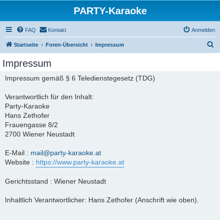
PARTY-Karaoke
FAQ
Kontakt
Anmelden
S
Startseite
Foren-Übersicht
Impressum
u
Impressum
c
Impressum gemäß § 6 Teledienstegesetz (TDG)
h
e
Verantwortlich für den Inhalt:
Party-Karaoke
Hans Zethofer
Frauengasse 8/2
2700 Wiener Neustadt
E-Mail :
mail@party-karaoke.at
Website :
https://www.party-karaoke.at
Gerichtsstand : Wiener Neustadt
Inhaltlich Verantwortlicher: Hans Zethofer (Anschrift wie oben).