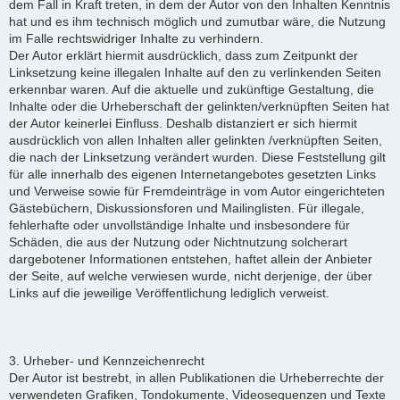
dem Fall in Kraft treten, in dem der Autor von den Inhalten Kenntnis
hat und es ihm technisch möglich und zumutbar wäre, die Nutzung
im Falle rechtswidriger Inhalte zu verhindern.
Der Autor erklärt hiermit ausdrücklich, dass zum Zeitpunkt der
Linksetzung keine illegalen Inhalte auf den zu verlinkenden Seiten
erkennbar waren. Auf die aktuelle und zukünftige Gestaltung, die
Inhalte oder die Urheberschaft der gelinkten/verknüpften Seiten hat
der Autor keinerlei Einfluss. Deshalb distanziert er sich hiermit
ausdrücklich von allen Inhalten aller gelinkten /verknüpften Seiten,
die nach der Linksetzung verändert wurden. Diese Feststellung gilt
für alle innerhalb des eigenen Internetangebotes gesetzten Links
und Verweise sowie für Fremdeinträge in vom Autor eingerichteten
Gästebüchern, Diskussionsforen und Mailinglisten. Für illegale,
fehlerhafte oder unvollständige Inhalte und insbesondere für
Schäden, die aus der Nutzung oder Nichtnutzung solcherart
dargebotener Informationen entstehen, haftet allein der Anbieter
der Seite, auf welche verwiesen wurde, nicht derjenige, der über
Links auf die jeweilige Veröffentlichung lediglich verweist.
3. Urheber- und Kennzeichenrecht
Der Autor ist bestrebt, in allen Publikationen die Urheberrechte der
verwendeten Grafiken, Tondokumente, Videosequenzen und Texte