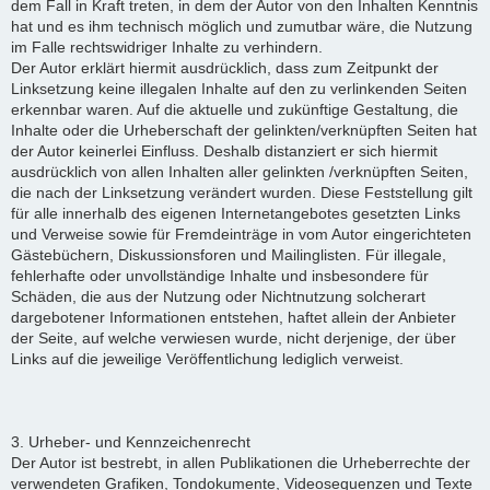
dem Fall in Kraft treten, in dem der Autor von den Inhalten Kenntnis
hat und es ihm technisch möglich und zumutbar wäre, die Nutzung
im Falle rechtswidriger Inhalte zu verhindern.
Der Autor erklärt hiermit ausdrücklich, dass zum Zeitpunkt der
Linksetzung keine illegalen Inhalte auf den zu verlinkenden Seiten
erkennbar waren. Auf die aktuelle und zukünftige Gestaltung, die
Inhalte oder die Urheberschaft der gelinkten/verknüpften Seiten hat
der Autor keinerlei Einfluss. Deshalb distanziert er sich hiermit
ausdrücklich von allen Inhalten aller gelinkten /verknüpften Seiten,
die nach der Linksetzung verändert wurden. Diese Feststellung gilt
für alle innerhalb des eigenen Internetangebotes gesetzten Links
und Verweise sowie für Fremdeinträge in vom Autor eingerichteten
Gästebüchern, Diskussionsforen und Mailinglisten. Für illegale,
fehlerhafte oder unvollständige Inhalte und insbesondere für
Schäden, die aus der Nutzung oder Nichtnutzung solcherart
dargebotener Informationen entstehen, haftet allein der Anbieter
der Seite, auf welche verwiesen wurde, nicht derjenige, der über
Links auf die jeweilige Veröffentlichung lediglich verweist.
3. Urheber- und Kennzeichenrecht
Der Autor ist bestrebt, in allen Publikationen die Urheberrechte der
verwendeten Grafiken, Tondokumente, Videosequenzen und Texte