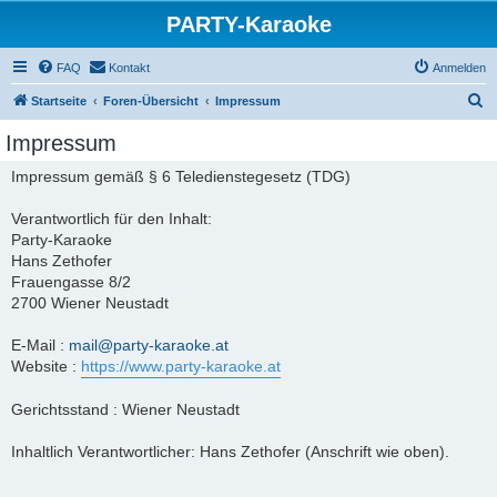
PARTY-Karaoke
FAQ
Kontakt
Anmelden
S
Startseite
Foren-Übersicht
Impressum
u
Impressum
c
Impressum gemäß § 6 Teledienstegesetz (TDG)
h
e
Verantwortlich für den Inhalt:
Party-Karaoke
Hans Zethofer
Frauengasse 8/2
2700 Wiener Neustadt
E-Mail :
mail@party-karaoke.at
Website :
https://www.party-karaoke.at
Gerichtsstand : Wiener Neustadt
Inhaltlich Verantwortlicher: Hans Zethofer (Anschrift wie oben).