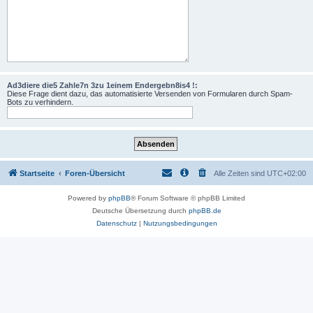
Ad3diere die5 Zahle7n 3zu 1einem Endergebn8is4 !:
Diese Frage dient dazu, das automatisierte Versenden von Formularen durch Spam-
Bots zu verhindern.
Startseite
Foren-Übersicht
Alle Zeiten sind
UTC+02:00
Powered by
phpBB
® Forum Software © phpBB Limited
Deutsche Übersetzung durch
phpBB.de
Datenschutz
|
Nutzungsbedingungen