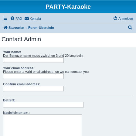
PARTY-Karaoke
FAQ
Kontakt
Anmelden
S
Startseite
Foren-Übersicht
u
Contact Admin
c
h
Your name:
Der Benutzername muss zwischen 3 und 20 lang sein.
e
Your email address:
Please enter a valid email address, so we can contact you.
Confirm email address:
Betreff:
Nachrichtentext: