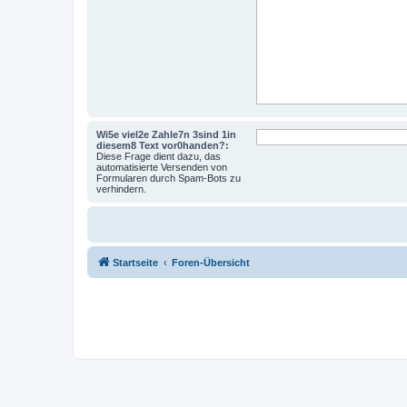
Wi5e viel2e Zahle7n 3sind 1in
diesem8 Text vor0handen?:
Diese Frage dient dazu, das
automatisierte Versenden von
Formularen durch Spam-Bots zu
verhindern.
Startseite
Foren-Übersicht