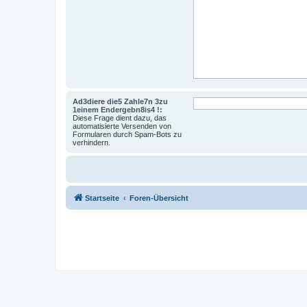
Ad3diere die5 Zahle7n 3zu
1einem Endergebn8is4 !:
Diese Frage dient dazu, das
automatisierte Versenden von
Formularen durch Spam-Bots zu
verhindern.
Startseite
Foren-Übersicht