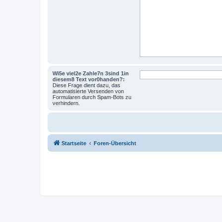
Wi5e viel2e Zahle7n 3sind 1in
diesem8 Text vor0handen?:
Diese Frage dient dazu, das
automatisierte Versenden von
Formularen durch Spam-Bots zu
verhindern.
Startseite
Foren-Übersicht