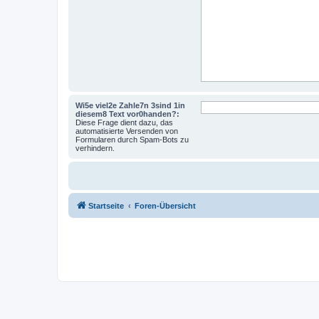
Wi5e viel2e Zahle7n 3sind 1in
diesem8 Text vor0handen?:
Diese Frage dient dazu, das
automatisierte Versenden von
Formularen durch Spam-Bots zu
verhindern.
Startseite
Foren-Übersicht