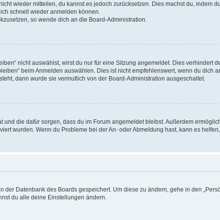
 nicht wieder mitteilen, du kannst es jedoch zurücksetzen. Dies machst du, indem 
 dich schnell wieder anmelden können.
ückzusetzen, so wende dich an die Board-Administration.
en“ nicht auswählst, wirst du nur für eine Sitzung angemeldet. Dies verhindert 
leiben“ beim Anmelden auswählen. Dies ist nicht empfehlenswert, wenn du dich an
 steht, dann wurde sie vermutlich von der Board-Administration ausgeschaltet.
 hat und die dafür sorgen, dass du im Forum angemeldet bleibst. Außerdem ermögli
tiviert wurden. Wenn du Probleme bei der An- oder Abmeldung hast, kann es helfen
n in der Datenbank des Boards gespeichert. Um diese zu ändern, gehe in den „Persö
nst du alle deine Einstellungen ändern.