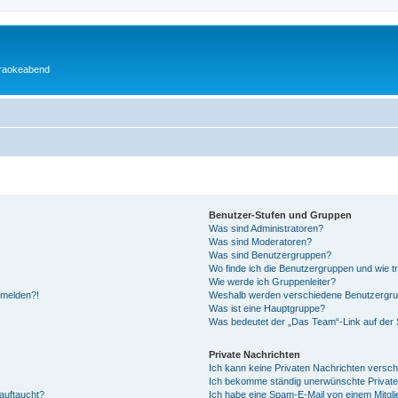
araokeabend
Benutzer-Stufen und Gruppen
Was sind Administratoren?
Was sind Moderatoren?
Was sind Benutzergruppen?
Wo finde ich die Benutzergruppen und wie tr
Wie werde ich Gruppenleiter?
anmelden?!
Weshalb werden verschiedene Benutzergrupp
Was ist eine Hauptgruppe?
Was bedeutet der „Das Team“-Link auf der S
Private Nachrichten
Ich kann keine Privaten Nachrichten versch
Ich bekomme ständig unerwünschte Private
auftaucht?
Ich habe eine Spam-E-Mail von einem Mitgli