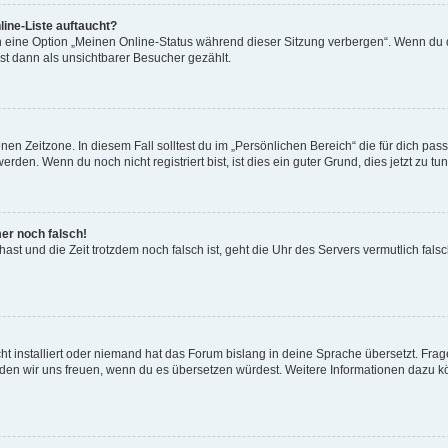
ine-Liste auftaucht?
n eine Option „Meinen Online-Status während dieser Sitzung verbergen“. Wenn du d
st dann als unsichtbarer Besucher gezählt.
en Zeitzone. In diesem Fall solltest du im „Persönlichen Bereich“ die für dich passe
den. Wenn du noch nicht registriert bist, ist dies ein guter Grund, dies jetzt zu tun
mer noch falsch!
t hast und die Zeit trotzdem noch falsch ist, geht die Uhr des Servers vermutlich fal
t installiert oder niemand hat das Forum bislang in deine Sprache übersetzt. Frag
, würden wir uns freuen, wenn du es übersetzen würdest. Weitere Informationen dazu