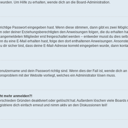
 wurden. Um Hilfe zu erhalten, wende dich an die Board-Administration.
 richtige Passwort eingegeben hast. Wenn diese stimmen, dann gibt es zwei Mögl
tern oder deiner Erziehungsberechtigten den Anweisungen folgen, die du erhalten ha
u angemeldeten Mitglieder erst freigeschaltet werden – entweder musst du dies selbs
. Wenn du eine E-Mail erhalten hast, folge den dort enthaltenen Anweisungen. Ansons
 dir sicher bist, dass deine E-Mail-Adresse korrekt eingegeben wurde, dann kontak
Benutzername und dein Passwort richtig sind. Wenn dies der Fall ist, wende dich a
ionsproblem mit der Website vorliegt, welches ein Administrator lösen muss.
icht mehr anmelden?!
erschieden Gründen deaktiviert oder gelöscht hat. Außerdem löschen viele Boards r
triere dich einfach erneut und nimm aktiv an den Diskussionen teil!