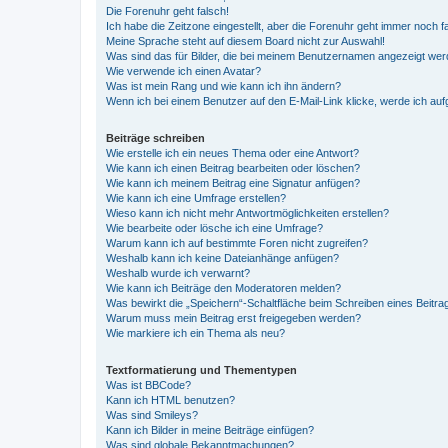
Die Forenuhr geht falsch!
Ich habe die Zeitzone eingestellt, aber die Forenuhr geht immer noch f
Meine Sprache steht auf diesem Board nicht zur Auswahl!
Was sind das für Bilder, die bei meinem Benutzernamen angezeigt we
Wie verwende ich einen Avatar?
Was ist mein Rang und wie kann ich ihn ändern?
Wenn ich bei einem Benutzer auf den E-Mail-Link klicke, werde ich au
Beiträge schreiben
Wie erstelle ich ein neues Thema oder eine Antwort?
Wie kann ich einen Beitrag bearbeiten oder löschen?
Wie kann ich meinem Beitrag eine Signatur anfügen?
Wie kann ich eine Umfrage erstellen?
Wieso kann ich nicht mehr Antwortmöglichkeiten erstellen?
Wie bearbeite oder lösche ich eine Umfrage?
Warum kann ich auf bestimmte Foren nicht zugreifen?
Weshalb kann ich keine Dateianhänge anfügen?
Weshalb wurde ich verwarnt?
Wie kann ich Beiträge den Moderatoren melden?
Was bewirkt die „Speichern“-Schaltfläche beim Schreiben eines Beitra
Warum muss mein Beitrag erst freigegeben werden?
Wie markiere ich ein Thema als neu?
Textformatierung und Thementypen
Was ist BBCode?
Kann ich HTML benutzen?
Was sind Smileys?
Kann ich Bilder in meine Beiträge einfügen?
Was sind globale Bekanntmachungen?