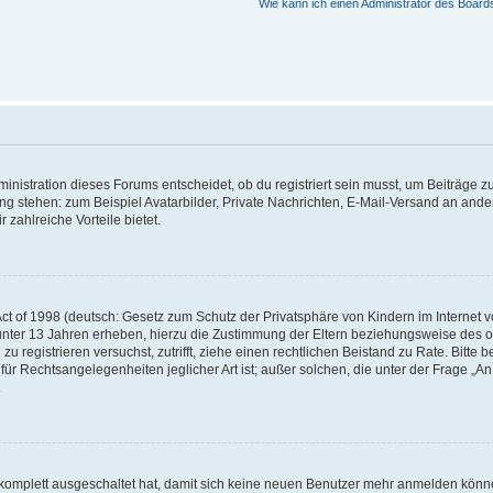
Wie kann ich einen Administrator des Board
istration dieses Forums entscheidet, ob du registriert sein musst, um Beiträge zu s
ung stehen: zum Beispiel Avatarbilder, Private Nachrichten, E-Mail-Versand an ander
 zahlreiche Vorteile bietet.
t of 1998 (deutsch: Gesetz zum Schutz der Privatsphäre von Kindern im Internet vo
unter 13 Jahren erheben, hierzu die Zustimmung der Eltern beziehungsweise des o
h zu registrieren versuchst, zutrifft, ziehe einen rechtlichen Beistand zu Rate. Bit
für Rechtsangelegenheiten jeglicher Art ist; außer solchen, die unter der Frage „
.
g komplett ausgeschaltet hat, damit sich keine neuen Benutzer mehr anmelden könn