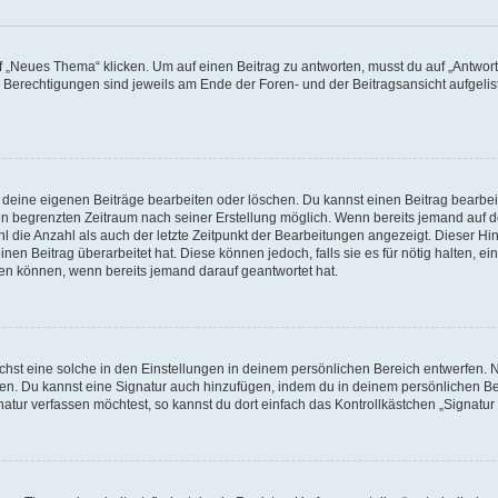
„Neues Thema“ klicken. Um auf einen Beitrag zu antworten, musst du auf „Antworte
e Berechtigungen sind jeweils am Ende der Foren- und der Beitragsansicht aufgeliste
r deine eigenen Beiträge bearbeiten oder löschen. Du kannst einen Beitrag bearbe
inen begrenzten Zeitraum nach seiner Erstellung möglich. Wenn bereits jemand auf de
 die Anzahl als auch der letzte Zeitpunkt der Bearbeitungen angezeigt. Dieser Hi
en Beitrag überarbeitet hat. Diese können jedoch, falls sie es für nötig halten, ei
hen können, wenn bereits jemand darauf geantwortet hat.
st eine solche in den Einstellungen in deinem persönlichen Bereich entwerfen. Na
eren. Du kannst eine Signatur auch hinzufügen, indem du in deinem persönlichen 
atur verfassen möchtest, so kannst du dort einfach das Kontrollkästchen „Signatu