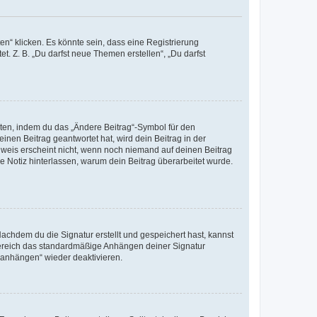
n“ klicken. Es könnte sein, dass eine Registrierung
t. Z. B. „Du darfst neue Themen erstellen“, „Du darfst
iten, indem du das „Ändere Beitrag“-Symbol für den
inen Beitrag geantwortet hat, wird dein Beitrag in der
nweis erscheint nicht, wenn noch niemand auf deinen Beitrag
ne Notiz hinterlassen, warum dein Beitrag überarbeitet wurde.
chdem du die Signatur erstellt und gespeichert hast, kannst
Bereich das standardmäßige Anhängen deiner Signatur
r anhängen“ wieder deaktivieren.