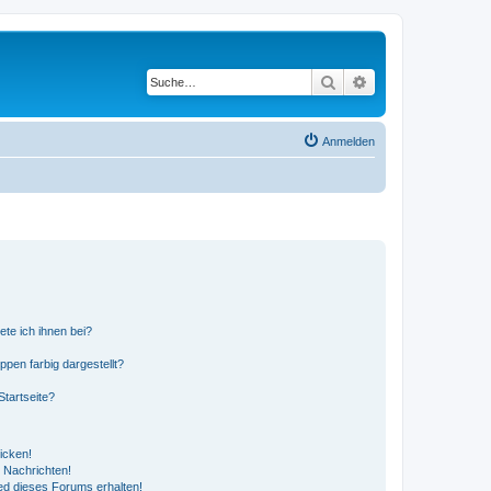
Suche
Erweiterte Suche
Anmelden
ete ich ihnen bei?
en farbig dargestellt?
tartseite?
icken!
 Nachrichten!
ed dieses Forums erhalten!