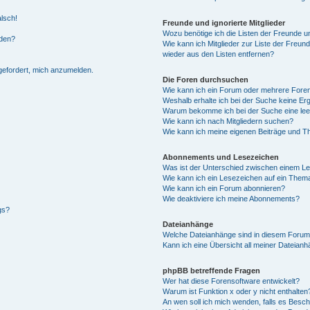
alsch!
Freunde und ignorierte Mitglieder
Wozu benötige ich die Listen der Freunde un
rden?
Wie kann ich Mitglieder zur Liste der Freund
wieder aus den Listen entfernen?
fgefordert, mich anzumelden.
Die Foren durchsuchen
Wie kann ich ein Forum oder mehrere For
Weshalb erhalte ich bei der Suche keine Er
Warum bekomme ich bei der Suche eine lee
Wie kann ich nach Mitgliedern suchen?
Wie kann ich meine eigenen Beiträge und T
Abonnements und Lesezeichen
Was ist der Unterschied zwischen einem L
Wie kann ich ein Lesezeichen auf ein Them
Wie kann ich ein Forum abonnieren?
Wie deaktiviere ich meine Abonnements?
gs?
Dateianhänge
Welche Dateianhänge sind in diesem Forum
Kann ich eine Übersicht all meiner Dateian
phpBB betreffende Fragen
Wer hat diese Forensoftware entwickelt?
Warum ist Funktion x oder y nicht enthalten
An wen soll ich mich wenden, falls es Besc