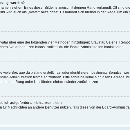
gezeigt werden?
amen stehen. Eines dieser Bilder ist meist mit deinem Rang verknüpft: Oft sind di
ld wird auch als „Avatar“ bezeichnet. Es handelt sich hierbei in der Regel um ein
 Avatar über eine der folgenden vier Methoden hinzufügen: Gravatar, Galerie, Rem
en Avatar benutzen kannst, solltest du die Board-Administration kontaktieren.
viele Beiträge du bislang erstellt hast oder identifizieren bestimmte Benutzer w
 Board-Administration festgelegt wurden. Bitte schreibe keine sinnlosen Beiträge
wird deinen Rang unter Umständen einfach wieder zurücksetzen.
rde ich aufgefordert, mich anzumelden.
ion für Nachrichten an andere Benutzer nutzen, falls diese von der Board-Administ