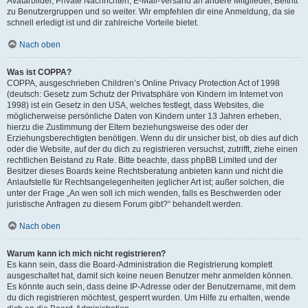
Avatarbilder, Private Nachrichten, E-Mail-Versand an andere Mitglieder, Beitritt
zu Benutzergruppen und so weiter. Wir empfehlen dir eine Anmeldung, da sie
schnell erledigt ist und dir zahlreiche Vorteile bietet.
Nach oben
Was ist COPPA?
COPPA, ausgeschrieben Children’s Online Privacy Protection Act of 1998
(deutsch: Gesetz zum Schutz der Privatsphäre von Kindern im Internet von
1998) ist ein Gesetz in den USA, welches festlegt, dass Websites, die
möglicherweise persönliche Daten von Kindern unter 13 Jahren erheben,
hierzu die Zustimmung der Eltern beziehungsweise des oder der
Erziehungsberechtigten benötigen. Wenn du dir unsicher bist, ob dies auf dich
oder die Website, auf der du dich zu registrieren versuchst, zutrifft, ziehe einen
rechtlichen Beistand zu Rate. Bitte beachte, dass phpBB Limited und der
Besitzer dieses Boards keine Rechtsberatung anbieten kann und nicht die
Anlaufstelle für Rechtsangelegenheiten jeglicher Art ist; außer solchen, die
unter der Frage „An wen soll ich mich wenden, falls es Beschwerden oder
juristische Anfragen zu diesem Forum gibt?“ behandelt werden.
Nach oben
Warum kann ich mich nicht registrieren?
Es kann sein, dass die Board-Administration die Registrierung komplett
ausgeschaltet hat, damit sich keine neuen Benutzer mehr anmelden können.
Es könnte auch sein, dass deine IP-Adresse oder der Benutzername, mit dem
du dich registrieren möchtest, gesperrt wurden. Um Hilfe zu erhalten, wende