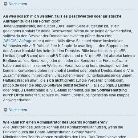
Nach oben
An wen soll ich mich wenden, falls es Beschwerden oder juristische
Anfragen zu diesem Forum gibt?
Jeder Administrator, der auf der „Das Team“-Seite aufgeführt ist, ist ein
geeigneter Kontakt für deine Beschwerde. Wenn du so keine Antwort erhältst,
solltest du den Besitzer der Domain kontaktieren (führe dazu eine
„WHOIS“-Abfrage
durch) oder — falls diese Seite bei einem kostenlosen
Webhoster wie z. B. Yahoo!, free.fr, funpic.de usw. liegt — den Support oder
den Abuse-Kontakt des betreffenden Dienstes. Bitte beachte, dass phpBB
Limited (phpBB.com) und phpBB Deutschland e. V. (phpBB.de)
absolut keinen
Einfluss
auf die Benutzung oder den oder die Benutzer der Forensoftware
haben und dafür in keiner Weise zur Verantwortung herangezogen werden
können. Kontaktiere daher nie phpBB Limited oder phpBB Deutschland e. V. in
Zusammenhang mit jeglichen juristischen Fragen (Unterlassungserklärungen,
Haftungsfragen usw.), die
sich nicht direkt
auf die Websiten phpbb.com,
phpbb.de oder die phpBB-Software selbst beziehen. Falls du phpBB Limited
oder phpBB Deutschland e. V. E-Mails schreibst, die die
Softwarenutzung
durch Dritte
betreffen, so wirst du, wenn überhaupt, höchstens eine knappe
Antwort erhalten.
Nach oben
Wie kann ich einen Administrator des Boards kontaktieren?
Alle Benutzer des Boards können das Kontaktformular nutzen, wenn die
Funktion durch die Board-Administration aktiviert wurde.
Mitglieder des Boards können zusätzlich den Link „Das Team“ verwenden.