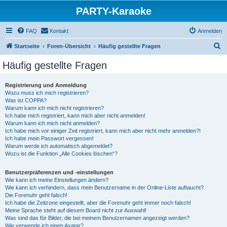
PARTY-Karaoke
FAQ
Kontakt
Anmelden
S
Startseite
Foren-Übersicht
Häufig gestellte Fragen
u
Häufig gestellte Fragen
c
h
Registrierung und Anmeldung
Wozu muss ich mich registrieren?
e
Was ist COPPA?
Warum kann ich mich nicht registrieren?
Ich habe mich registriert, kann mich aber nicht anmelden!
Warum kann ich mich nicht anmelden?
Ich habe mich vor einiger Zeit registriert, kann mich aber nicht mehr anmelden?!
Ich habe mein Passwort vergessen!
Warum werde ich automatisch abgemeldet?
Wozu ist die Funktion „Alle Cookies löschen“?
Benutzerpräferenzen und -einstellungen
Wie kann ich meine Einstellungen ändern?
Wie kann ich verhindern, dass mein Benutzername in der Online-Liste auftaucht?
Die Forenuhr geht falsch!
Ich habe die Zeitzone eingestellt, aber die Forenuhr geht immer noch falsch!
Meine Sprache steht auf diesem Board nicht zur Auswahl!
Was sind das für Bilder, die bei meinem Benutzernamen angezeigt werden?
Wie verwende ich einen Avatar?