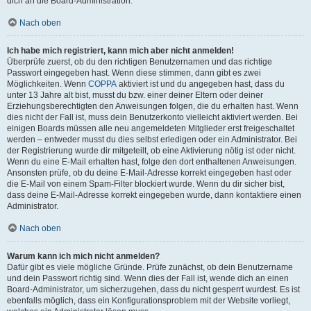
dich an die Board-Administration.
Nach oben
Ich habe mich registriert, kann mich aber nicht anmelden!
Überprüfe zuerst, ob du den richtigen Benutzernamen und das richtige
Passwort eingegeben hast. Wenn diese stimmen, dann gibt es zwei
Möglichkeiten. Wenn
COPPA
aktiviert ist und du angegeben hast, dass du
unter 13 Jahre alt bist, musst du bzw. einer deiner Eltern oder deiner
Erziehungsberechtigten den Anweisungen folgen, die du erhalten hast. Wenn
dies nicht der Fall ist, muss dein Benutzerkonto vielleicht aktiviert werden. Bei
einigen Boards müssen alle neu angemeldeten Mitglieder erst freigeschaltet
werden – entweder musst du dies selbst erledigen oder ein Administrator. Bei
der Registrierung wurde dir mitgeteilt, ob eine Aktivierung nötig ist oder nicht.
Wenn du eine E-Mail erhalten hast, folge den dort enthaltenen Anweisungen.
Ansonsten prüfe, ob du deine E-Mail-Adresse korrekt eingegeben hast oder
die E-Mail von einem Spam-Filter blockiert wurde. Wenn du dir sicher bist,
dass deine E-Mail-Adresse korrekt eingegeben wurde, dann kontaktiere einen
Administrator.
Nach oben
Warum kann ich mich nicht anmelden?
Dafür gibt es viele mögliche Gründe. Prüfe zunächst, ob dein Benutzername
und dein Passwort richtig sind. Wenn dies der Fall ist, wende dich an einen
Board-Administrator, um sicherzugehen, dass du nicht gesperrt wurdest. Es ist
ebenfalls möglich, dass ein Konfigurationsproblem mit der Website vorliegt,