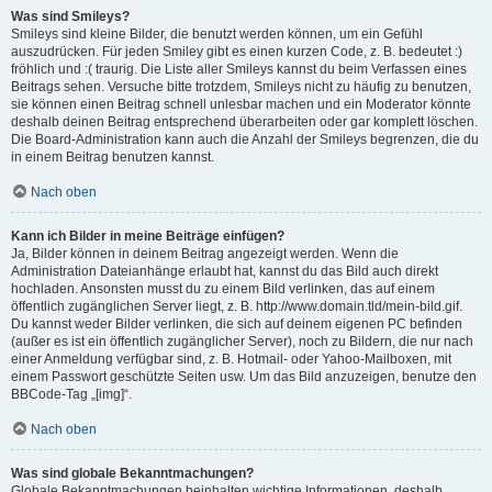
Was sind Smileys?
Smileys sind kleine Bilder, die benutzt werden können, um ein Gefühl
auszudrücken. Für jeden Smiley gibt es einen kurzen Code, z. B. bedeutet :)
fröhlich und :( traurig. Die Liste aller Smileys kannst du beim Verfassen eines
Beitrags sehen. Versuche bitte trotzdem, Smileys nicht zu häufig zu benutzen,
sie können einen Beitrag schnell unlesbar machen und ein Moderator könnte
deshalb deinen Beitrag entsprechend überarbeiten oder gar komplett löschen.
Die Board-Administration kann auch die Anzahl der Smileys begrenzen, die du
in einem Beitrag benutzen kannst.
Nach oben
Kann ich Bilder in meine Beiträge einfügen?
Ja, Bilder können in deinem Beitrag angezeigt werden. Wenn die
Administration Dateianhänge erlaubt hat, kannst du das Bild auch direkt
hochladen. Ansonsten musst du zu einem Bild verlinken, das auf einem
öffentlich zugänglichen Server liegt, z. B. http://www.domain.tld/mein-bild.gif.
Du kannst weder Bilder verlinken, die sich auf deinem eigenen PC befinden
(außer es ist ein öffentlich zugänglicher Server), noch zu Bildern, die nur nach
einer Anmeldung verfügbar sind, z. B. Hotmail- oder Yahoo-Mailboxen, mit
einem Passwort geschützte Seiten usw. Um das Bild anzuzeigen, benutze den
BBCode-Tag „[img]“.
Nach oben
Was sind globale Bekanntmachungen?
Globale Bekanntmachungen beinhalten wichtige Informationen, deshalb