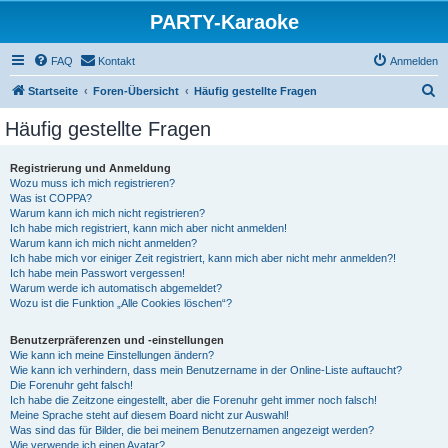
PARTY-Karaoke
FAQ
Kontakt
Anmelden
S
Startseite
Foren-Übersicht
Häufig gestellte Fragen
u
Häufig gestellte Fragen
c
h
Registrierung und Anmeldung
Wozu muss ich mich registrieren?
e
Was ist COPPA?
Warum kann ich mich nicht registrieren?
Ich habe mich registriert, kann mich aber nicht anmelden!
Warum kann ich mich nicht anmelden?
Ich habe mich vor einiger Zeit registriert, kann mich aber nicht mehr anmelden?!
Ich habe mein Passwort vergessen!
Warum werde ich automatisch abgemeldet?
Wozu ist die Funktion „Alle Cookies löschen“?
Benutzerpräferenzen und -einstellungen
Wie kann ich meine Einstellungen ändern?
Wie kann ich verhindern, dass mein Benutzername in der Online-Liste auftaucht?
Die Forenuhr geht falsch!
Ich habe die Zeitzone eingestellt, aber die Forenuhr geht immer noch falsch!
Meine Sprache steht auf diesem Board nicht zur Auswahl!
Was sind das für Bilder, die bei meinem Benutzernamen angezeigt werden?
Wie verwende ich einen Avatar?