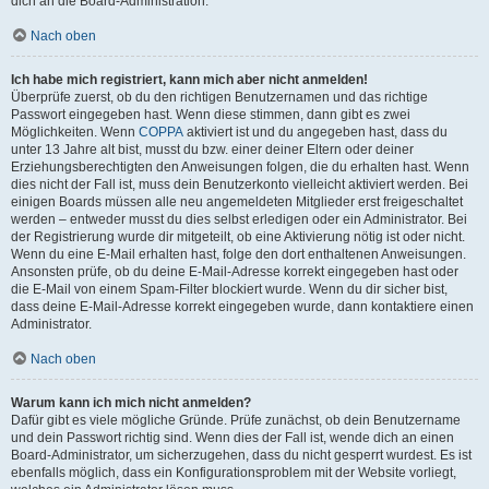
dich an die Board-Administration.
Nach oben
Ich habe mich registriert, kann mich aber nicht anmelden!
Überprüfe zuerst, ob du den richtigen Benutzernamen und das richtige
Passwort eingegeben hast. Wenn diese stimmen, dann gibt es zwei
Möglichkeiten. Wenn
COPPA
aktiviert ist und du angegeben hast, dass du
unter 13 Jahre alt bist, musst du bzw. einer deiner Eltern oder deiner
Erziehungsberechtigten den Anweisungen folgen, die du erhalten hast. Wenn
dies nicht der Fall ist, muss dein Benutzerkonto vielleicht aktiviert werden. Bei
einigen Boards müssen alle neu angemeldeten Mitglieder erst freigeschaltet
werden – entweder musst du dies selbst erledigen oder ein Administrator. Bei
der Registrierung wurde dir mitgeteilt, ob eine Aktivierung nötig ist oder nicht.
Wenn du eine E-Mail erhalten hast, folge den dort enthaltenen Anweisungen.
Ansonsten prüfe, ob du deine E-Mail-Adresse korrekt eingegeben hast oder
die E-Mail von einem Spam-Filter blockiert wurde. Wenn du dir sicher bist,
dass deine E-Mail-Adresse korrekt eingegeben wurde, dann kontaktiere einen
Administrator.
Nach oben
Warum kann ich mich nicht anmelden?
Dafür gibt es viele mögliche Gründe. Prüfe zunächst, ob dein Benutzername
und dein Passwort richtig sind. Wenn dies der Fall ist, wende dich an einen
Board-Administrator, um sicherzugehen, dass du nicht gesperrt wurdest. Es ist
ebenfalls möglich, dass ein Konfigurationsproblem mit der Website vorliegt,