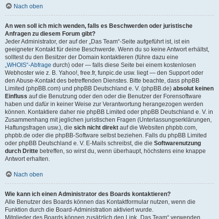
Nach oben
An wen soll ich mich wenden, falls es Beschwerden oder juristische
Anfragen zu diesem Forum gibt?
Jeder Administrator, der auf der „Das Team“-Seite aufgeführt ist, ist ein
geeigneter Kontakt für deine Beschwerde. Wenn du so keine Antwort erhältst,
solltest du den Besitzer der Domain kontaktieren (führe dazu eine
„WHOIS“-Abfrage
durch) oder — falls diese Seite bei einem kostenlosen
Webhoster wie z. B. Yahoo!, free.fr, funpic.de usw. liegt — den Support oder
den Abuse-Kontakt des betreffenden Dienstes. Bitte beachte, dass phpBB
Limited (phpBB.com) und phpBB Deutschland e. V. (phpBB.de)
absolut keinen
Einfluss
auf die Benutzung oder den oder die Benutzer der Forensoftware
haben und dafür in keiner Weise zur Verantwortung herangezogen werden
können. Kontaktiere daher nie phpBB Limited oder phpBB Deutschland e. V. in
Zusammenhang mit jeglichen juristischen Fragen (Unterlassungserklärungen,
Haftungsfragen usw.), die
sich nicht direkt
auf die Websiten phpbb.com,
phpbb.de oder die phpBB-Software selbst beziehen. Falls du phpBB Limited
oder phpBB Deutschland e. V. E-Mails schreibst, die die
Softwarenutzung
durch Dritte
betreffen, so wirst du, wenn überhaupt, höchstens eine knappe
Antwort erhalten.
Nach oben
Wie kann ich einen Administrator des Boards kontaktieren?
Alle Benutzer des Boards können das Kontaktformular nutzen, wenn die
Funktion durch die Board-Administration aktiviert wurde.
Mitglieder des Boards können zusätzlich den Link „Das Team“ verwenden.