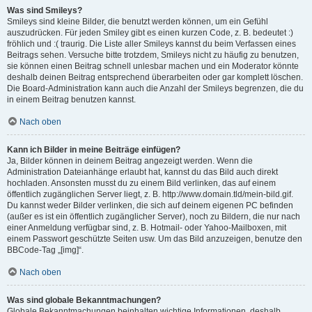
Was sind Smileys?
Smileys sind kleine Bilder, die benutzt werden können, um ein Gefühl
auszudrücken. Für jeden Smiley gibt es einen kurzen Code, z. B. bedeutet :)
fröhlich und :( traurig. Die Liste aller Smileys kannst du beim Verfassen eines
Beitrags sehen. Versuche bitte trotzdem, Smileys nicht zu häufig zu benutzen,
sie können einen Beitrag schnell unlesbar machen und ein Moderator könnte
deshalb deinen Beitrag entsprechend überarbeiten oder gar komplett löschen.
Die Board-Administration kann auch die Anzahl der Smileys begrenzen, die du
in einem Beitrag benutzen kannst.
Nach oben
Kann ich Bilder in meine Beiträge einfügen?
Ja, Bilder können in deinem Beitrag angezeigt werden. Wenn die
Administration Dateianhänge erlaubt hat, kannst du das Bild auch direkt
hochladen. Ansonsten musst du zu einem Bild verlinken, das auf einem
öffentlich zugänglichen Server liegt, z. B. http://www.domain.tld/mein-bild.gif.
Du kannst weder Bilder verlinken, die sich auf deinem eigenen PC befinden
(außer es ist ein öffentlich zugänglicher Server), noch zu Bildern, die nur nach
einer Anmeldung verfügbar sind, z. B. Hotmail- oder Yahoo-Mailboxen, mit
einem Passwort geschützte Seiten usw. Um das Bild anzuzeigen, benutze den
BBCode-Tag „[img]“.
Nach oben
Was sind globale Bekanntmachungen?
Globale Bekanntmachungen beinhalten wichtige Informationen, deshalb