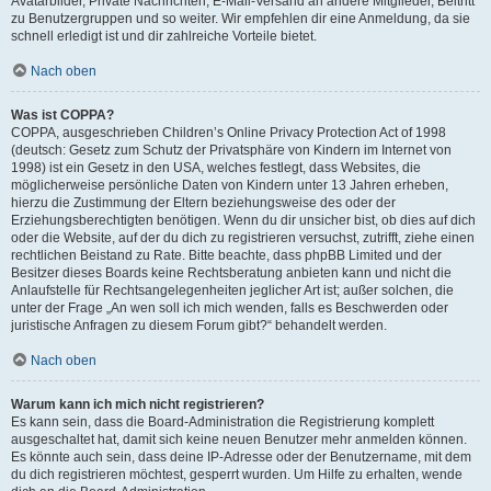
Avatarbilder, Private Nachrichten, E-Mail-Versand an andere Mitglieder, Beitritt
zu Benutzergruppen und so weiter. Wir empfehlen dir eine Anmeldung, da sie
schnell erledigt ist und dir zahlreiche Vorteile bietet.
Nach oben
Was ist COPPA?
COPPA, ausgeschrieben Children’s Online Privacy Protection Act of 1998
(deutsch: Gesetz zum Schutz der Privatsphäre von Kindern im Internet von
1998) ist ein Gesetz in den USA, welches festlegt, dass Websites, die
möglicherweise persönliche Daten von Kindern unter 13 Jahren erheben,
hierzu die Zustimmung der Eltern beziehungsweise des oder der
Erziehungsberechtigten benötigen. Wenn du dir unsicher bist, ob dies auf dich
oder die Website, auf der du dich zu registrieren versuchst, zutrifft, ziehe einen
rechtlichen Beistand zu Rate. Bitte beachte, dass phpBB Limited und der
Besitzer dieses Boards keine Rechtsberatung anbieten kann und nicht die
Anlaufstelle für Rechtsangelegenheiten jeglicher Art ist; außer solchen, die
unter der Frage „An wen soll ich mich wenden, falls es Beschwerden oder
juristische Anfragen zu diesem Forum gibt?“ behandelt werden.
Nach oben
Warum kann ich mich nicht registrieren?
Es kann sein, dass die Board-Administration die Registrierung komplett
ausgeschaltet hat, damit sich keine neuen Benutzer mehr anmelden können.
Es könnte auch sein, dass deine IP-Adresse oder der Benutzername, mit dem
du dich registrieren möchtest, gesperrt wurden. Um Hilfe zu erhalten, wende