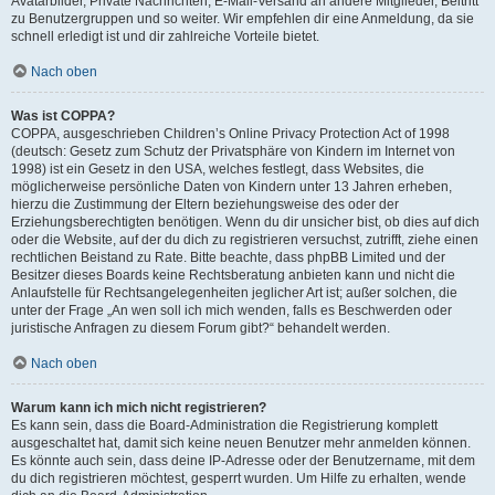
Avatarbilder, Private Nachrichten, E-Mail-Versand an andere Mitglieder, Beitritt
zu Benutzergruppen und so weiter. Wir empfehlen dir eine Anmeldung, da sie
schnell erledigt ist und dir zahlreiche Vorteile bietet.
Nach oben
Was ist COPPA?
COPPA, ausgeschrieben Children’s Online Privacy Protection Act of 1998
(deutsch: Gesetz zum Schutz der Privatsphäre von Kindern im Internet von
1998) ist ein Gesetz in den USA, welches festlegt, dass Websites, die
möglicherweise persönliche Daten von Kindern unter 13 Jahren erheben,
hierzu die Zustimmung der Eltern beziehungsweise des oder der
Erziehungsberechtigten benötigen. Wenn du dir unsicher bist, ob dies auf dich
oder die Website, auf der du dich zu registrieren versuchst, zutrifft, ziehe einen
rechtlichen Beistand zu Rate. Bitte beachte, dass phpBB Limited und der
Besitzer dieses Boards keine Rechtsberatung anbieten kann und nicht die
Anlaufstelle für Rechtsangelegenheiten jeglicher Art ist; außer solchen, die
unter der Frage „An wen soll ich mich wenden, falls es Beschwerden oder
juristische Anfragen zu diesem Forum gibt?“ behandelt werden.
Nach oben
Warum kann ich mich nicht registrieren?
Es kann sein, dass die Board-Administration die Registrierung komplett
ausgeschaltet hat, damit sich keine neuen Benutzer mehr anmelden können.
Es könnte auch sein, dass deine IP-Adresse oder der Benutzername, mit dem
du dich registrieren möchtest, gesperrt wurden. Um Hilfe zu erhalten, wende