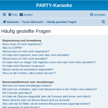
PARTY-Karaoke
FAQ
Kontakt
Anmelden
S
Startseite
Foren-Übersicht
Häufig gestellte Fragen
u
Häufig gestellte Fragen
c
h
Registrierung und Anmeldung
Wozu muss ich mich registrieren?
e
Was ist COPPA?
Warum kann ich mich nicht registrieren?
Ich habe mich registriert, kann mich aber nicht anmelden!
Warum kann ich mich nicht anmelden?
Ich habe mich vor einiger Zeit registriert, kann mich aber nicht mehr anmelden?!
Ich habe mein Passwort vergessen!
Warum werde ich automatisch abgemeldet?
Wozu ist die Funktion „Alle Cookies löschen“?
Benutzerpräferenzen und -einstellungen
Wie kann ich meine Einstellungen ändern?
Wie kann ich verhindern, dass mein Benutzername in der Online-Liste auftaucht?
Die Forenuhr geht falsch!
Ich habe die Zeitzone eingestellt, aber die Forenuhr geht immer noch falsch!
Meine Sprache steht auf diesem Board nicht zur Auswahl!
Was sind das für Bilder, die bei meinem Benutzernamen angezeigt werden?
Wie verwende ich einen Avatar?