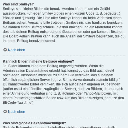
Was sind Smileys?
Smileys sind kleine Bilder, die benutzt werden können, um ein Gefühl
auszudrücken. Für jeden Smiley gibt es einen kurzen Code, z. B. bedeutet :)
fröhlich und :( traurig. Die Liste aller Smileys kannst du beim Verfassen eines
Beitrags sehen. Versuche bitte trotzdem, Smileys nicht zu häufig zu benutzen,
sie können einen Beitrag schnell unlesbar machen und ein Moderator könnte
deshalb deinen Beitrag entsprechend überarbeiten oder gar komplett löschen.
Die Board-Administration kann auch die Anzahl der Smileys begrenzen, die du
in einem Beitrag benutzen kannst.
Nach oben
Kann ich Bilder in meine Beiträge einfügen?
Ja, Bilder können in deinem Beitrag angezeigt werden. Wenn die
Administration Dateianhänge erlaubt hat, kannst du das Bild auch direkt
hochladen. Ansonsten musst du zu einem Bild verlinken, das auf einem
öffentlich zugänglichen Server liegt, z. B. http://www.domain.tld/mein-bild.gif.
Du kannst weder Bilder verlinken, die sich auf deinem eigenen PC befinden
(außer es ist ein öffentlich zugänglicher Server), noch zu Bildern, die nur nach
einer Anmeldung verfügbar sind, z. B. Hotmail- oder Yahoo-Mailboxen, mit
einem Passwort geschützte Seiten usw. Um das Bild anzuzeigen, benutze den
BBCode-Tag „[img]“.
Nach oben
Was sind globale Bekanntmachungen?
Globale Bekanntmachungen beinhalten wichtige Informationen, deshalb