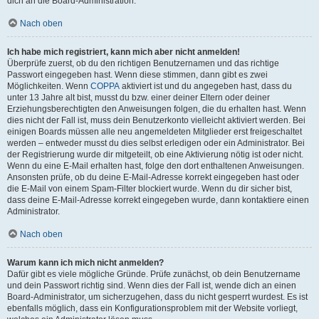
dich an die Board-Administration.
Nach oben
Ich habe mich registriert, kann mich aber nicht anmelden!
Überprüfe zuerst, ob du den richtigen Benutzernamen und das richtige
Passwort eingegeben hast. Wenn diese stimmen, dann gibt es zwei
Möglichkeiten. Wenn
COPPA
aktiviert ist und du angegeben hast, dass du
unter 13 Jahre alt bist, musst du bzw. einer deiner Eltern oder deiner
Erziehungsberechtigten den Anweisungen folgen, die du erhalten hast. Wenn
dies nicht der Fall ist, muss dein Benutzerkonto vielleicht aktiviert werden. Bei
einigen Boards müssen alle neu angemeldeten Mitglieder erst freigeschaltet
werden – entweder musst du dies selbst erledigen oder ein Administrator. Bei
der Registrierung wurde dir mitgeteilt, ob eine Aktivierung nötig ist oder nicht.
Wenn du eine E-Mail erhalten hast, folge den dort enthaltenen Anweisungen.
Ansonsten prüfe, ob du deine E-Mail-Adresse korrekt eingegeben hast oder
die E-Mail von einem Spam-Filter blockiert wurde. Wenn du dir sicher bist,
dass deine E-Mail-Adresse korrekt eingegeben wurde, dann kontaktiere einen
Administrator.
Nach oben
Warum kann ich mich nicht anmelden?
Dafür gibt es viele mögliche Gründe. Prüfe zunächst, ob dein Benutzername
und dein Passwort richtig sind. Wenn dies der Fall ist, wende dich an einen
Board-Administrator, um sicherzugehen, dass du nicht gesperrt wurdest. Es ist
ebenfalls möglich, dass ein Konfigurationsproblem mit der Website vorliegt,