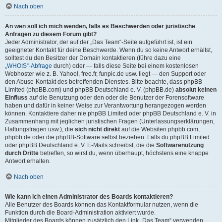
Nach oben
An wen soll ich mich wenden, falls es Beschwerden oder juristische
Anfragen zu diesem Forum gibt?
Jeder Administrator, der auf der „Das Team“-Seite aufgeführt ist, ist ein
geeigneter Kontakt für deine Beschwerde. Wenn du so keine Antwort erhältst,
solltest du den Besitzer der Domain kontaktieren (führe dazu eine
„WHOIS“-Abfrage
durch) oder — falls diese Seite bei einem kostenlosen
Webhoster wie z. B. Yahoo!, free.fr, funpic.de usw. liegt — den Support oder
den Abuse-Kontakt des betreffenden Dienstes. Bitte beachte, dass phpBB
Limited (phpBB.com) und phpBB Deutschland e. V. (phpBB.de)
absolut keinen
Einfluss
auf die Benutzung oder den oder die Benutzer der Forensoftware
haben und dafür in keiner Weise zur Verantwortung herangezogen werden
können. Kontaktiere daher nie phpBB Limited oder phpBB Deutschland e. V. in
Zusammenhang mit jeglichen juristischen Fragen (Unterlassungserklärungen,
Haftungsfragen usw.), die
sich nicht direkt
auf die Websiten phpbb.com,
phpbb.de oder die phpBB-Software selbst beziehen. Falls du phpBB Limited
oder phpBB Deutschland e. V. E-Mails schreibst, die die
Softwarenutzung
durch Dritte
betreffen, so wirst du, wenn überhaupt, höchstens eine knappe
Antwort erhalten.
Nach oben
Wie kann ich einen Administrator des Boards kontaktieren?
Alle Benutzer des Boards können das Kontaktformular nutzen, wenn die
Funktion durch die Board-Administration aktiviert wurde.
Mitglieder des Boards können zusätzlich den Link „Das Team“ verwenden.