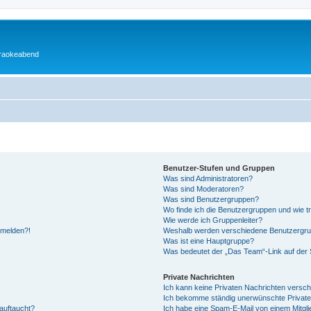
araokeabend
Benutzer-Stufen und Gruppen
Was sind Administratoren?
Was sind Moderatoren?
Was sind Benutzergruppen?
Wo finde ich die Benutzergruppen und wie tr
Wie werde ich Gruppenleiter?
anmelden?!
Weshalb werden verschiedene Benutzergrupp
Was ist eine Hauptgruppe?
Was bedeutet der „Das Team“-Link auf der S
Private Nachrichten
Ich kann keine Privaten Nachrichten versch
Ich bekomme ständig unerwünschte Private
auftaucht?
Ich habe eine Spam-E-Mail von einem Mitgli