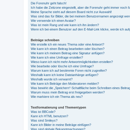
Die Forenuhr geht falsch!
Ich habe die Zeitzone eingestellt, aber die Forenuhr geht immer noch f
Meine Sprache steht auf diesem Board nicht zur Auswahl!
Was sind das für Bilder, die bei meinem Benutzernamen angezeigt we
Wie verwende ich einen Avatar?
Was ist mein Rang und wie kann ich ihn ändern?
Wenn ich bei einem Benutzer auf den E-Mail-Link klicke, werde ich au
Beiträge schreiben
Wie erstelle ich ein neues Thema oder eine Antwort?
Wie kann ich einen Beitrag bearbeiten oder löschen?
Wie kann ich meinem Beitrag eine Signatur anfügen?
Wie kann ich eine Umfrage erstellen?
Wieso kann ich nicht mehr Antwortmöglichkeiten erstellen?
Wie bearbeite oder lösche ich eine Umfrage?
Warum kann ich auf bestimmte Foren nicht zugreifen?
Weshalb kann ich keine Dateianhänge anfügen?
Weshalb wurde ich verwarnt?
Wie kann ich Beiträge den Moderatoren melden?
Was bewirkt die „Speichern“-Schaltfläche beim Schreiben eines Beitra
Warum muss mein Beitrag erst freigegeben werden?
Wie markiere ich ein Thema als neu?
Textformatierung und Thementypen
Was ist BBCode?
Kann ich HTML benutzen?
Was sind Smileys?
Kann ich Bilder in meine Beiträge einfügen?
Was sind globale Bekanntmachungen?