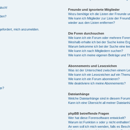
alsch!
Freunde und ignorierte Mitglieder
Wozu benötige ich die Listen der Freunde un
rden?
Wie kann ich Mitglieder zur Liste der Freund
wieder aus den Listen entfernen?
fgefordert, mich anzumelden.
Die Foren durchsuchen
Wie kann ich ein Forum oder mehrere For
Weshalb erhalte ich bei der Suche keine Er
Warum bekomme ich bei der Suche eine lee
Wie kann ich nach Mitgliedern suchen?
Wie kann ich meine eigenen Beiträge und T
Abonnements und Lesezeichen
Was ist der Unterschied zwischen einem L
Wie kann ich ein Lesezeichen auf ein Them
Wie kann ich ein Forum abonnieren?
Wie deaktiviere ich meine Abonnements?
gs?
Dateianhänge
Welche Dateianhänge sind in diesem Forum
Kann ich eine Übersicht all meiner Dateian
phpBB betreffende Fragen
Wer hat diese Forensoftware entwickelt?
Warum ist Funktion x oder y nicht enthalten
An wen soll ich mich wenden, falls es Besc