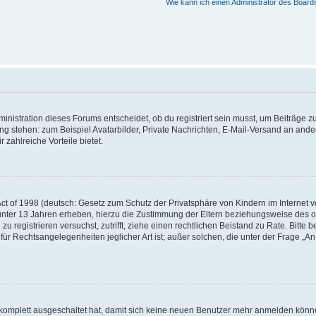
Wie kann ich einen Administrator des Board
istration dieses Forums entscheidet, ob du registriert sein musst, um Beiträge zu s
ung stehen: zum Beispiel Avatarbilder, Private Nachrichten, E-Mail-Versand an ander
 zahlreiche Vorteile bietet.
t of 1998 (deutsch: Gesetz zum Schutz der Privatsphäre von Kindern im Internet vo
unter 13 Jahren erheben, hierzu die Zustimmung der Eltern beziehungsweise des o
h zu registrieren versuchst, zutrifft, ziehe einen rechtlichen Beistand zu Rate. Bit
für Rechtsangelegenheiten jeglicher Art ist; außer solchen, die unter der Frage „
.
g komplett ausgeschaltet hat, damit sich keine neuen Benutzer mehr anmelden könn