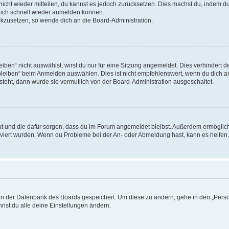
 nicht wieder mitteilen, du kannst es jedoch zurücksetzen. Dies machst du, indem 
 dich schnell wieder anmelden können.
ückzusetzen, so wende dich an die Board-Administration.
en“ nicht auswählst, wirst du nur für eine Sitzung angemeldet. Dies verhindert 
leiben“ beim Anmelden auswählen. Dies ist nicht empfehlenswert, wenn du dich an
 steht, dann wurde sie vermutlich von der Board-Administration ausgeschaltet.
 hat und die dafür sorgen, dass du im Forum angemeldet bleibst. Außerdem ermögli
tiviert wurden. Wenn du Probleme bei der An- oder Abmeldung hast, kann es helfen
n in der Datenbank des Boards gespeichert. Um diese zu ändern, gehe in den „Persö
nst du alle deine Einstellungen ändern.