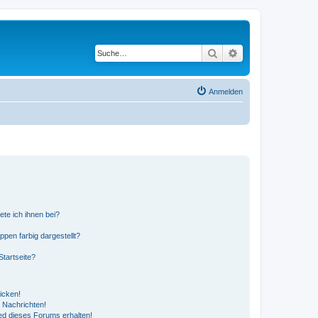
Suche
Erweiterte Suche
Anmelden
ete ich ihnen bei?
en farbig dargestellt?
tartseite?
icken!
 Nachrichten!
ed dieses Forums erhalten!