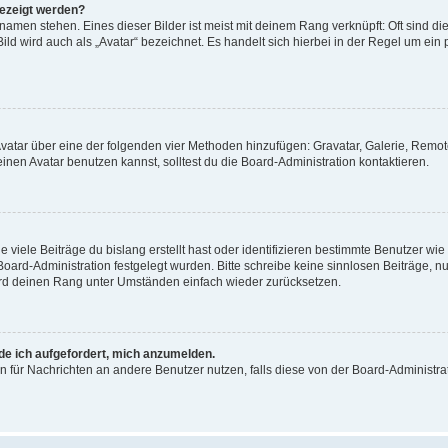
gezeigt werden?
amen stehen. Eines dieser Bilder ist meist mit deinem Rang verknüpft: Oft sind di
ld wird auch als „Avatar“ bezeichnet. Es handelt sich hierbei in der Regel um ein
 Avatar über eine der folgenden vier Methoden hinzufügen: Gravatar, Galerie, Rem
en Avatar benutzen kannst, solltest du die Board-Administration kontaktieren.
viele Beiträge du bislang erstellt hast oder identifizieren bestimmte Benutzer w
 Board-Administration festgelegt wurden. Bitte schreibe keine sinnlosen Beiträge
wird deinen Rang unter Umständen einfach wieder zurücksetzen.
rde ich aufgefordert, mich anzumelden.
ion für Nachrichten an andere Benutzer nutzen, falls diese von der Board-Administ