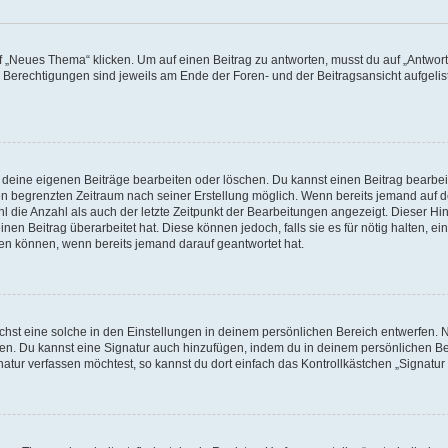
„Neues Thema“ klicken. Um auf einen Beitrag zu antworten, musst du auf „Antworte
e Berechtigungen sind jeweils am Ende der Foren- und der Beitragsansicht aufgeliste
r deine eigenen Beiträge bearbeiten oder löschen. Du kannst einen Beitrag bearbe
inen begrenzten Zeitraum nach seiner Erstellung möglich. Wenn bereits jemand auf de
 die Anzahl als auch der letzte Zeitpunkt der Bearbeitungen angezeigt. Dieser Hi
en Beitrag überarbeitet hat. Diese können jedoch, falls sie es für nötig halten, ei
hen können, wenn bereits jemand darauf geantwortet hat.
st eine solche in den Einstellungen in deinem persönlichen Bereich entwerfen. Na
eren. Du kannst eine Signatur auch hinzufügen, indem du in deinem persönlichen 
atur verfassen möchtest, so kannst du dort einfach das Kontrollkästchen „Signatu