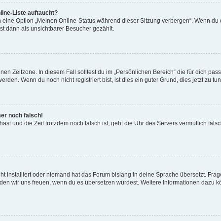
ine-Liste auftaucht?
n eine Option „Meinen Online-Status während dieser Sitzung verbergen“. Wenn du d
st dann als unsichtbarer Besucher gezählt.
en Zeitzone. In diesem Fall solltest du im „Persönlichen Bereich“ die für dich passe
den. Wenn du noch nicht registriert bist, ist dies ein guter Grund, dies jetzt zu tun
mer noch falsch!
t hast und die Zeit trotzdem noch falsch ist, geht die Uhr des Servers vermutlich fal
t installiert oder niemand hat das Forum bislang in deine Sprache übersetzt. Frag
, würden wir uns freuen, wenn du es übersetzen würdest. Weitere Informationen dazu