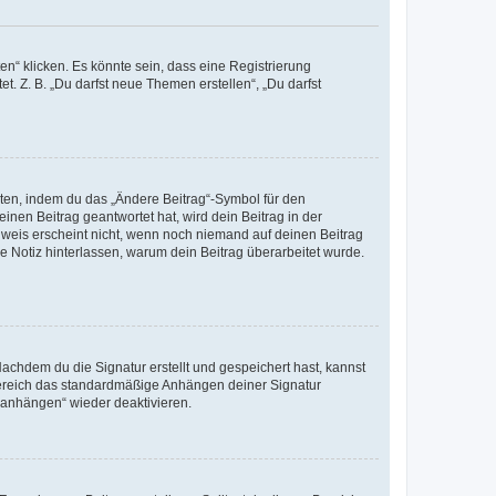
n“ klicken. Es könnte sein, dass eine Registrierung
t. Z. B. „Du darfst neue Themen erstellen“, „Du darfst
iten, indem du das „Ändere Beitrag“-Symbol für den
inen Beitrag geantwortet hat, wird dein Beitrag in der
nweis erscheint nicht, wenn noch niemand auf deinen Beitrag
ne Notiz hinterlassen, warum dein Beitrag überarbeitet wurde.
chdem du die Signatur erstellt und gespeichert hast, kannst
Bereich das standardmäßige Anhängen deiner Signatur
r anhängen“ wieder deaktivieren.