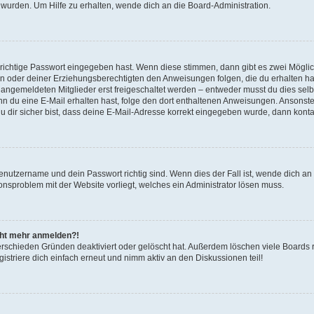
 wurden. Um Hilfe zu erhalten, wende dich an die Board-Administration.
 richtige Passwort eingegeben hast. Wenn diese stimmen, dann gibt es zwei Mögl
tern oder deiner Erziehungsberechtigten den Anweisungen folgen, die du erhalten ha
u angemeldeten Mitglieder erst freigeschaltet werden – entweder musst du dies selbs
. Wenn du eine E-Mail erhalten hast, folge den dort enthaltenen Anweisungen. Ansons
 dir sicher bist, dass deine E-Mail-Adresse korrekt eingegeben wurde, dann kontak
Benutzername und dein Passwort richtig sind. Wenn dies der Fall ist, wende dich a
ionsproblem mit der Website vorliegt, welches ein Administrator lösen muss.
icht mehr anmelden?!
erschieden Gründen deaktiviert oder gelöscht hat. Außerdem löschen viele Boards r
triere dich einfach erneut und nimm aktiv an den Diskussionen teil!