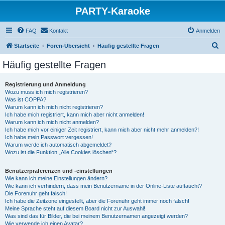
PARTY-Karaoke
FAQ
Kontakt
Anmelden
S
Startseite
Foren-Übersicht
Häufig gestellte Fragen
u
Häufig gestellte Fragen
c
h
Registrierung und Anmeldung
Wozu muss ich mich registrieren?
e
Was ist COPPA?
Warum kann ich mich nicht registrieren?
Ich habe mich registriert, kann mich aber nicht anmelden!
Warum kann ich mich nicht anmelden?
Ich habe mich vor einiger Zeit registriert, kann mich aber nicht mehr anmelden?!
Ich habe mein Passwort vergessen!
Warum werde ich automatisch abgemeldet?
Wozu ist die Funktion „Alle Cookies löschen“?
Benutzerpräferenzen und -einstellungen
Wie kann ich meine Einstellungen ändern?
Wie kann ich verhindern, dass mein Benutzername in der Online-Liste auftaucht?
Die Forenuhr geht falsch!
Ich habe die Zeitzone eingestellt, aber die Forenuhr geht immer noch falsch!
Meine Sprache steht auf diesem Board nicht zur Auswahl!
Was sind das für Bilder, die bei meinem Benutzernamen angezeigt werden?
Wie verwende ich einen Avatar?