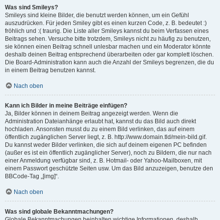
Was sind Smileys?
Smileys sind kleine Bilder, die benutzt werden können, um ein Gefühl
auszudrücken. Für jeden Smiley gibt es einen kurzen Code, z. B. bedeutet :)
fröhlich und :( traurig. Die Liste aller Smileys kannst du beim Verfassen eines
Beitrags sehen. Versuche bitte trotzdem, Smileys nicht zu häufig zu benutzen,
sie können einen Beitrag schnell unlesbar machen und ein Moderator könnte
deshalb deinen Beitrag entsprechend überarbeiten oder gar komplett löschen.
Die Board-Administration kann auch die Anzahl der Smileys begrenzen, die du
in einem Beitrag benutzen kannst.
Nach oben
Kann ich Bilder in meine Beiträge einfügen?
Ja, Bilder können in deinem Beitrag angezeigt werden. Wenn die
Administration Dateianhänge erlaubt hat, kannst du das Bild auch direkt
hochladen. Ansonsten musst du zu einem Bild verlinken, das auf einem
öffentlich zugänglichen Server liegt, z. B. http://www.domain.tld/mein-bild.gif.
Du kannst weder Bilder verlinken, die sich auf deinem eigenen PC befinden
(außer es ist ein öffentlich zugänglicher Server), noch zu Bildern, die nur nach
einer Anmeldung verfügbar sind, z. B. Hotmail- oder Yahoo-Mailboxen, mit
einem Passwort geschützte Seiten usw. Um das Bild anzuzeigen, benutze den
BBCode-Tag „[img]“.
Nach oben
Was sind globale Bekanntmachungen?
Globale Bekanntmachungen beinhalten wichtige Informationen, deshalb