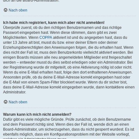
dich an die Board-Administration.
Nach oben
Ich habe mich registriert, kann mich aber nicht anmelden!
Überprüfe zuerst, ob du den richtigen Benutzernamen und das richtige
Passwort eingegeben hast. Wenn diese stimmen, dann gibt es zwei
Möglichkeiten. Wenn
COPPA
aktiviert ist und du angegeben hast, dass du
unter 13 Jahre alt bist, musst du bzw. einer deiner Eltern oder deiner
Erziehungsberechtigten den Anweisungen folgen, die du erhalten hast. Wenn
dies nicht der Fall ist, muss dein Benutzerkonto vielleicht aktiviert werden. Bei
einigen Boards müssen alle neu angemeldeten Mitglieder erst freigeschaltet
werden – entweder musst du dies selbst erledigen oder ein Administrator. Bei
der Registrierung wurde dir mitgeteilt, ob eine Aktivierung nötig ist oder nicht.
Wenn du eine E-Mail erhalten hast, folge den dort enthaltenen Anweisungen.
Ansonsten prüfe, ob du deine E-Mail-Adresse korrekt eingegeben hast oder
die E-Mail von einem Spam-Filter blockiert wurde. Wenn du dir sicher bist,
dass deine E-Mail-Adresse korrekt eingegeben wurde, dann kontaktiere einen
Administrator.
Nach oben
Warum kann ich mich nicht anmelden?
Dafür gibt es viele mögliche Gründe. Prüfe zunächst, ob dein Benutzername
und dein Passwort richtig sind. Wenn dies der Fall ist, wende dich an einen
Board-Administrator, um sicherzugehen, dass du nicht gesperrt wurdest. Es ist
ebenfalls möglich, dass ein Konfigurationsproblem mit der Website vorliegt,