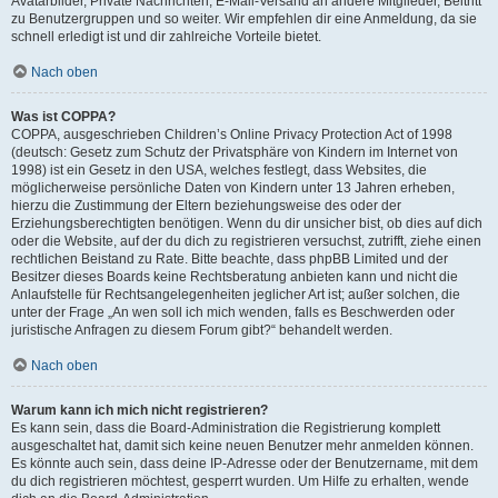
Avatarbilder, Private Nachrichten, E-Mail-Versand an andere Mitglieder, Beitritt
zu Benutzergruppen und so weiter. Wir empfehlen dir eine Anmeldung, da sie
schnell erledigt ist und dir zahlreiche Vorteile bietet.
Nach oben
Was ist COPPA?
COPPA, ausgeschrieben Children’s Online Privacy Protection Act of 1998
(deutsch: Gesetz zum Schutz der Privatsphäre von Kindern im Internet von
1998) ist ein Gesetz in den USA, welches festlegt, dass Websites, die
möglicherweise persönliche Daten von Kindern unter 13 Jahren erheben,
hierzu die Zustimmung der Eltern beziehungsweise des oder der
Erziehungsberechtigten benötigen. Wenn du dir unsicher bist, ob dies auf dich
oder die Website, auf der du dich zu registrieren versuchst, zutrifft, ziehe einen
rechtlichen Beistand zu Rate. Bitte beachte, dass phpBB Limited und der
Besitzer dieses Boards keine Rechtsberatung anbieten kann und nicht die
Anlaufstelle für Rechtsangelegenheiten jeglicher Art ist; außer solchen, die
unter der Frage „An wen soll ich mich wenden, falls es Beschwerden oder
juristische Anfragen zu diesem Forum gibt?“ behandelt werden.
Nach oben
Warum kann ich mich nicht registrieren?
Es kann sein, dass die Board-Administration die Registrierung komplett
ausgeschaltet hat, damit sich keine neuen Benutzer mehr anmelden können.
Es könnte auch sein, dass deine IP-Adresse oder der Benutzername, mit dem
du dich registrieren möchtest, gesperrt wurden. Um Hilfe zu erhalten, wende