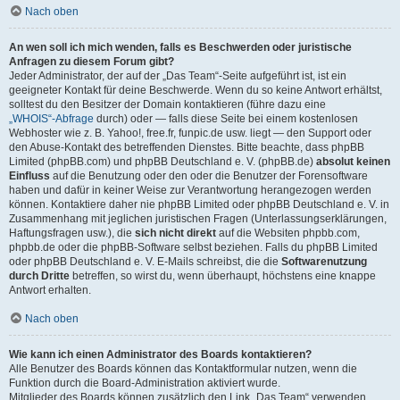
Nach oben
An wen soll ich mich wenden, falls es Beschwerden oder juristische
Anfragen zu diesem Forum gibt?
Jeder Administrator, der auf der „Das Team“-Seite aufgeführt ist, ist ein
geeigneter Kontakt für deine Beschwerde. Wenn du so keine Antwort erhältst,
solltest du den Besitzer der Domain kontaktieren (führe dazu eine
„WHOIS“-Abfrage
durch) oder — falls diese Seite bei einem kostenlosen
Webhoster wie z. B. Yahoo!, free.fr, funpic.de usw. liegt — den Support oder
den Abuse-Kontakt des betreffenden Dienstes. Bitte beachte, dass phpBB
Limited (phpBB.com) und phpBB Deutschland e. V. (phpBB.de)
absolut keinen
Einfluss
auf die Benutzung oder den oder die Benutzer der Forensoftware
haben und dafür in keiner Weise zur Verantwortung herangezogen werden
können. Kontaktiere daher nie phpBB Limited oder phpBB Deutschland e. V. in
Zusammenhang mit jeglichen juristischen Fragen (Unterlassungserklärungen,
Haftungsfragen usw.), die
sich nicht direkt
auf die Websiten phpbb.com,
phpbb.de oder die phpBB-Software selbst beziehen. Falls du phpBB Limited
oder phpBB Deutschland e. V. E-Mails schreibst, die die
Softwarenutzung
durch Dritte
betreffen, so wirst du, wenn überhaupt, höchstens eine knappe
Antwort erhalten.
Nach oben
Wie kann ich einen Administrator des Boards kontaktieren?
Alle Benutzer des Boards können das Kontaktformular nutzen, wenn die
Funktion durch die Board-Administration aktiviert wurde.
Mitglieder des Boards können zusätzlich den Link „Das Team“ verwenden.