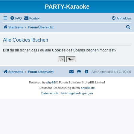
PARTY-Karaoke
FAQ
Kontakt
Anmelden
S
Startseite
Foren-Übersicht
u
Alle Cookies löschen
c
h
Bist du dir sicher, dass du alle Cookies des Boards löschen möchtest?
e
Startseite
Foren-Übersicht
Alle Zeiten sind
UTC+02:00
Powered by
phpBB
® Forum Software © phpBB Limited
Deutsche Übersetzung durch
phpBB.de
Datenschutz
|
Nutzungsbedingungen