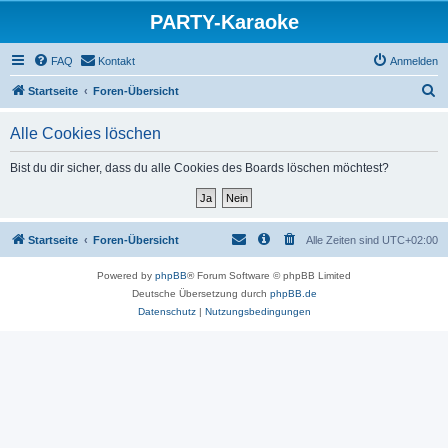
PARTY-Karaoke
FAQ
Kontakt
Anmelden
S
Startseite
Foren-Übersicht
u
Alle Cookies löschen
c
h
Bist du dir sicher, dass du alle Cookies des Boards löschen möchtest?
e
Startseite
Foren-Übersicht
Alle Zeiten sind
UTC+02:00
Powered by
phpBB
® Forum Software © phpBB Limited
Deutsche Übersetzung durch
phpBB.de
Datenschutz
|
Nutzungsbedingungen