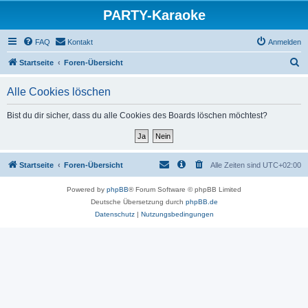
PARTY-Karaoke
FAQ
Kontakt
Anmelden
S
Startseite
Foren-Übersicht
u
Alle Cookies löschen
c
h
Bist du dir sicher, dass du alle Cookies des Boards löschen möchtest?
e
Startseite
Foren-Übersicht
Alle Zeiten sind
UTC+02:00
Powered by
phpBB
® Forum Software © phpBB Limited
Deutsche Übersetzung durch
phpBB.de
Datenschutz
|
Nutzungsbedingungen