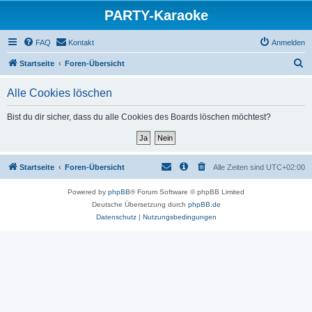
PARTY-Karaoke
FAQ
Kontakt
Anmelden
S
Startseite
Foren-Übersicht
u
Alle Cookies löschen
c
h
Bist du dir sicher, dass du alle Cookies des Boards löschen möchtest?
e
Startseite
Foren-Übersicht
Alle Zeiten sind
UTC+02:00
Powered by
phpBB
® Forum Software © phpBB Limited
Deutsche Übersetzung durch
phpBB.de
Datenschutz
|
Nutzungsbedingungen