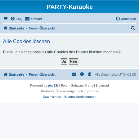
PARTY-Karaoke
FAQ
Kontakt
Anmelden
S
Startseite
Foren-Übersicht
u
Alle Cookies löschen
c
h
Bist du dir sicher, dass du alle Cookies des Boards löschen möchtest?
e
Startseite
Foren-Übersicht
Alle Zeiten sind
UTC+02:00
Powered by
phpBB
® Forum Software © phpBB Limited
Deutsche Übersetzung durch
phpBB.de
Datenschutz
|
Nutzungsbedingungen