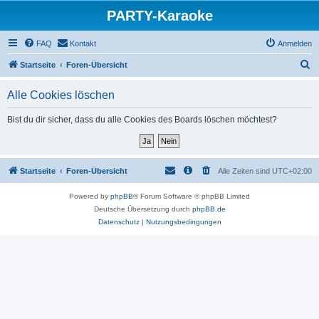
PARTY-Karaoke
FAQ
Kontakt
Anmelden
S
Startseite
Foren-Übersicht
u
Alle Cookies löschen
c
h
Bist du dir sicher, dass du alle Cookies des Boards löschen möchtest?
e
Startseite
Foren-Übersicht
Alle Zeiten sind
UTC+02:00
Powered by
phpBB
® Forum Software © phpBB Limited
Deutsche Übersetzung durch
phpBB.de
Datenschutz
|
Nutzungsbedingungen