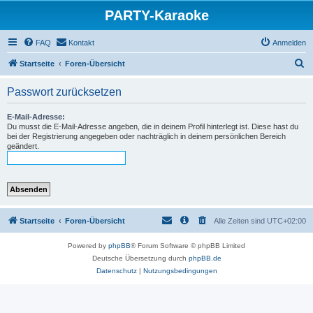
PARTY-Karaoke
FAQ
Kontakt
Anmelden
S
Startseite
Foren-Übersicht
u
Passwort zurücksetzen
c
h
E-Mail-Adresse:
Du musst die E-Mail-Adresse angeben, die in deinem Profil hinterlegt ist. Diese hast du
e
bei der Registrierung angegeben oder nachträglich in deinem persönlichen Bereich
geändert.
Startseite
Foren-Übersicht
Alle Zeiten sind
UTC+02:00
Powered by
phpBB
® Forum Software © phpBB Limited
Deutsche Übersetzung durch
phpBB.de
Datenschutz
|
Nutzungsbedingungen