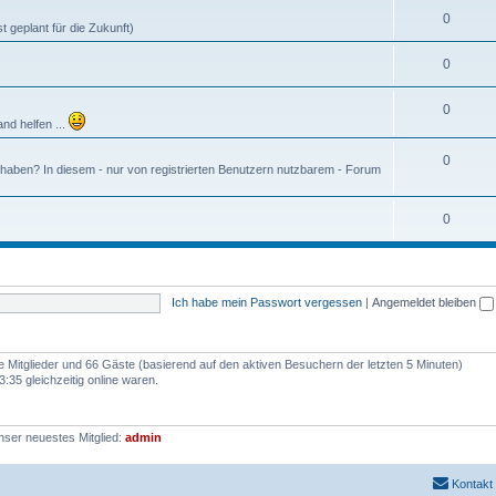
0
 geplant für die Zukunft)
0
0
and helfen ...
0
 haben? In diesem - nur von registrierten Benutzern nutzbarem - Forum
0
Ich habe mein Passwort vergessen
|
Angemeldet bleiben
re Mitglieder und 66 Gäste (basierend auf den aktiven Besuchern der letzten 5 Minuten)
:35 gleichzeitig online waren.
nser neuestes Mitglied:
admin
Kontakt