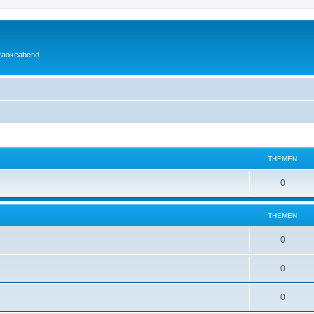
araokeabend
THEMEN
0
THEMEN
0
0
0