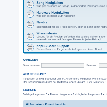
Song Neuigkeiten
was gibt es neues an Songs, in den Verleih-Packages (was ist
Hardware Neuigkeiten
was gibt es neues zum Ausleihen
Newbie
Eigentlich ist mir die Frage peinlich, aber es kann sonst niem
Wissensbasis
Lösung für ein Problem gefunden, das andere vielleicht auch
sammeln wir solche Lösungen. Danke für jeden Beitrag!
phpBB Board Support
Dieses Forum ist für generelle Anfragen zu diesen Board
ANMELDEN
Benutzername:
Passwort:
WER IST ONLINE?
Insgesamt sind
66
Besucher online :: 0 sichtbare Mitglieder, 0 unsichtba
Der Besucherrekord liegt bei
1639
Besuchern, die am Fr 29. Mai 2026, 13
STATISTIK
Beiträge insgesamt
0
• Themen insgesamt
0
• Mitglieder insgesamt
1
• U
Startseite
Foren-Übersicht