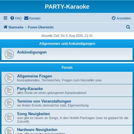
PARTY-Karaoke
FAQ
Kontakt
Anmelden
S
Startseite
Foren-Übersicht
u
Aktuelle Zeit: Do 6. Aug 2026, 21:41
c
Allgemeines und Ankündigungen
h
Ankündigungen
e
Forum
Allgemeine Fragen
Konzeptionelles, Technisches, Fragen zum Hersteller usw.
Party-Karaoke
alles Rund um einen gelungenen Karaokeabend
Termine von Veranstaltungen
wo finden Events demnächst statt, Eigenwerbung
Song Neuigkeiten
was gibt es neues an Songs, in den Verleih-Packages (was ist geplant für die
Zukunft)
Hardware Neuigkeiten
was gibt es neues zum Ausleihen