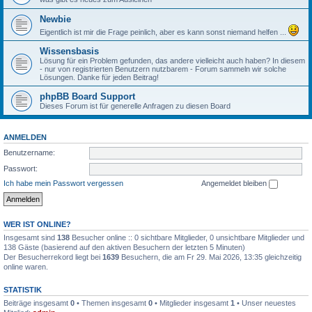
Newbie
Eigentlich ist mir die Frage peinlich, aber es kann sonst niemand helfen ...
Wissensbasis
Lösung für ein Problem gefunden, das andere vielleicht auch haben? In diesem
- nur von registrierten Benutzern nutzbarem - Forum sammeln wir solche
Lösungen. Danke für jeden Beitrag!
phpBB Board Support
Dieses Forum ist für generelle Anfragen zu diesen Board
ANMELDEN
Benutzername:
Passwort:
Ich habe mein Passwort vergessen
Angemeldet bleiben
WER IST ONLINE?
Insgesamt sind
138
Besucher online :: 0 sichtbare Mitglieder, 0 unsichtbare Mitglieder und
138 Gäste (basierend auf den aktiven Besuchern der letzten 5 Minuten)
Der Besucherrekord liegt bei
1639
Besuchern, die am Fr 29. Mai 2026, 13:35 gleichzeitig
online waren.
STATISTIK
Beiträge insgesamt
0
• Themen insgesamt
0
• Mitglieder insgesamt
1
• Unser neuestes