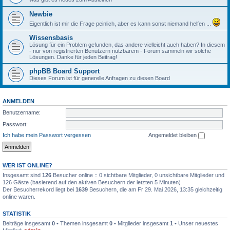
Newbie
Eigentlich ist mir die Frage peinlich, aber es kann sonst niemand helfen ...
Wissensbasis
Lösung für ein Problem gefunden, das andere vielleicht auch haben? In diesem
- nur von registrierten Benutzern nutzbarem - Forum sammeln wir solche
Lösungen. Danke für jeden Beitrag!
phpBB Board Support
Dieses Forum ist für generelle Anfragen zu diesen Board
ANMELDEN
Benutzername:
Passwort:
Ich habe mein Passwort vergessen
Angemeldet bleiben
WER IST ONLINE?
Insgesamt sind
126
Besucher online :: 0 sichtbare Mitglieder, 0 unsichtbare Mitglieder und
126 Gäste (basierend auf den aktiven Besuchern der letzten 5 Minuten)
Der Besucherrekord liegt bei
1639
Besuchern, die am Fr 29. Mai 2026, 13:35 gleichzeitig
online waren.
STATISTIK
Beiträge insgesamt
0
• Themen insgesamt
0
• Mitglieder insgesamt
1
• Unser neuestes