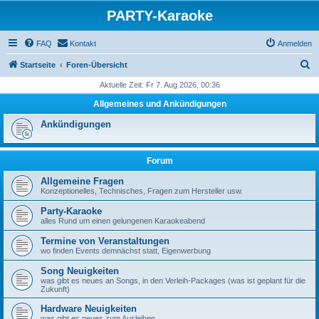
PARTY-Karaoke
FAQ
Kontakt
Anmelden
S
Startseite
Foren-Übersicht
u
Aktuelle Zeit: Fr 7. Aug 2026, 00:36
c
Allgemeines und Ankündigungen
h
Ankündigungen
e
Forum
Allgemeine Fragen
Konzeptionelles, Technisches, Fragen zum Hersteller usw.
Party-Karaoke
alles Rund um einen gelungenen Karaokeabend
Termine von Veranstaltungen
wo finden Events demnächst statt, Eigenwerbung
Song Neuigkeiten
was gibt es neues an Songs, in den Verleih-Packages (was ist geplant für die
Zukunft)
Hardware Neuigkeiten
was gibt es neues zum Ausleihen