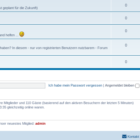
0
 geplant für die Zukunft)
0
0
and helfen ...
0
 haben? In diesem - nur von registrierten Benutzern nutzbarem - Forum
0
Ich habe mein Passwort vergessen
|
Angemeldet bleiben
are Mitglieder und 110 Gäste (basierend auf den aktiven Besuchern der letzten 5 Minuten)
:35 gleichzeitig online waren.
nser neuestes Mitglied:
admin
Kontakt