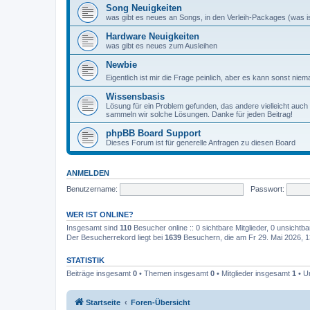
Song Neuigkeiten
was gibt es neues an Songs, in den Verleih-Packages (was ist
Hardware Neuigkeiten
was gibt es neues zum Ausleihen
Newbie
Eigentlich ist mir die Frage peinlich, aber es kann sonst niem
Wissensbasis
Lösung für ein Problem gefunden, das andere vielleicht auch
sammeln wir solche Lösungen. Danke für jeden Beitrag!
phpBB Board Support
Dieses Forum ist für generelle Anfragen zu diesen Board
ANMELDEN
Benutzername:
Passwort:
WER IST ONLINE?
Insgesamt sind
110
Besucher online :: 0 sichtbare Mitglieder, 0 unsichtb
Der Besucherrekord liegt bei
1639
Besuchern, die am Fr 29. Mai 2026, 13
STATISTIK
Beiträge insgesamt
0
• Themen insgesamt
0
• Mitglieder insgesamt
1
• U
Startseite
Foren-Übersicht