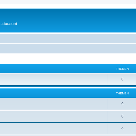
araokeabend
THEMEN
0
THEMEN
0
0
0