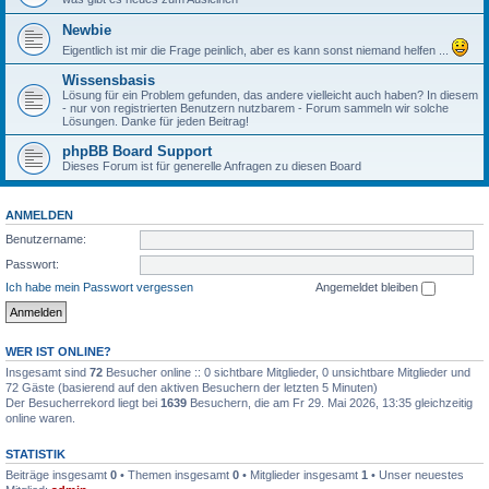
Newbie
Eigentlich ist mir die Frage peinlich, aber es kann sonst niemand helfen ...
Wissensbasis
Lösung für ein Problem gefunden, das andere vielleicht auch haben? In diesem
- nur von registrierten Benutzern nutzbarem - Forum sammeln wir solche
Lösungen. Danke für jeden Beitrag!
phpBB Board Support
Dieses Forum ist für generelle Anfragen zu diesen Board
ANMELDEN
Benutzername:
Passwort:
Ich habe mein Passwort vergessen
Angemeldet bleiben
WER IST ONLINE?
Insgesamt sind
72
Besucher online :: 0 sichtbare Mitglieder, 0 unsichtbare Mitglieder und
72 Gäste (basierend auf den aktiven Besuchern der letzten 5 Minuten)
Der Besucherrekord liegt bei
1639
Besuchern, die am Fr 29. Mai 2026, 13:35 gleichzeitig
online waren.
STATISTIK
Beiträge insgesamt
0
• Themen insgesamt
0
• Mitglieder insgesamt
1
• Unser neuestes