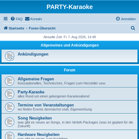
PARTY-Karaoke
FAQ
Kontakt
Anmelden
S
Startseite
Foren-Übersicht
u
Aktuelle Zeit: Fr 7. Aug 2026, 14:48
c
Allgemeines und Ankündigungen
h
Ankündigungen
e
Forum
Allgemeine Fragen
Konzeptionelles, Technisches, Fragen zum Hersteller usw.
Party-Karaoke
alles Rund um einen gelungenen Karaokeabend
Termine von Veranstaltungen
wo finden Events demnächst statt, Eigenwerbung
Song Neuigkeiten
was gibt es neues an Songs, in den Verleih-Packages (was ist geplant für die
Zukunft)
Hardware Neuigkeiten
was gibt es neues zum Ausleihen