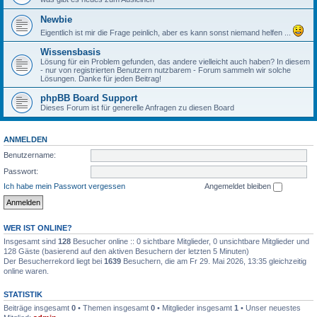
Newbie
Eigentlich ist mir die Frage peinlich, aber es kann sonst niemand helfen ...
Wissensbasis
Lösung für ein Problem gefunden, das andere vielleicht auch haben? In diesem
- nur von registrierten Benutzern nutzbarem - Forum sammeln wir solche
Lösungen. Danke für jeden Beitrag!
phpBB Board Support
Dieses Forum ist für generelle Anfragen zu diesen Board
ANMELDEN
Benutzername:
Passwort:
Ich habe mein Passwort vergessen
Angemeldet bleiben
WER IST ONLINE?
Insgesamt sind
128
Besucher online :: 0 sichtbare Mitglieder, 0 unsichtbare Mitglieder und
128 Gäste (basierend auf den aktiven Besuchern der letzten 5 Minuten)
Der Besucherrekord liegt bei
1639
Besuchern, die am Fr 29. Mai 2026, 13:35 gleichzeitig
online waren.
STATISTIK
Beiträge insgesamt
0
• Themen insgesamt
0
• Mitglieder insgesamt
1
• Unser neuestes