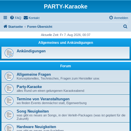
PARTY-Karaoke
FAQ
Kontakt
Anmelden
S
Startseite
Foren-Übersicht
u
Aktuelle Zeit: Fr 7. Aug 2026, 00:37
c
Allgemeines und Ankündigungen
h
Ankündigungen
e
Forum
Allgemeine Fragen
Konzeptionelles, Technisches, Fragen zum Hersteller usw.
Party-Karaoke
alles Rund um einen gelungenen Karaokeabend
Termine von Veranstaltungen
wo finden Events demnächst statt, Eigenwerbung
Song Neuigkeiten
was gibt es neues an Songs, in den Verleih-Packages (was ist geplant für die
Zukunft)
Hardware Neuigkeiten
was gibt es neues zum Ausleihen