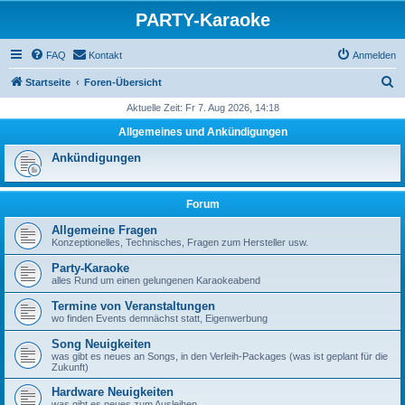
PARTY-Karaoke
FAQ
Kontakt
Anmelden
S
Startseite
Foren-Übersicht
u
Aktuelle Zeit: Fr 7. Aug 2026, 14:18
c
Allgemeines und Ankündigungen
h
Ankündigungen
e
Forum
Allgemeine Fragen
Konzeptionelles, Technisches, Fragen zum Hersteller usw.
Party-Karaoke
alles Rund um einen gelungenen Karaokeabend
Termine von Veranstaltungen
wo finden Events demnächst statt, Eigenwerbung
Song Neuigkeiten
was gibt es neues an Songs, in den Verleih-Packages (was ist geplant für die
Zukunft)
Hardware Neuigkeiten
was gibt es neues zum Ausleihen