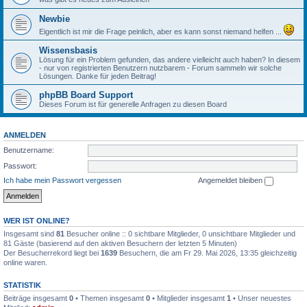
Newbie
Eigentlich ist mir die Frage peinlich, aber es kann sonst niemand helfen ...
Wissensbasis
Lösung für ein Problem gefunden, das andere vielleicht auch haben? In diesem
- nur von registrierten Benutzern nutzbarem - Forum sammeln wir solche
Lösungen. Danke für jeden Beitrag!
phpBB Board Support
Dieses Forum ist für generelle Anfragen zu diesen Board
ANMELDEN
Benutzername:
Passwort:
Ich habe mein Passwort vergessen
Angemeldet bleiben
WER IST ONLINE?
Insgesamt sind
81
Besucher online :: 0 sichtbare Mitglieder, 0 unsichtbare Mitglieder und
81 Gäste (basierend auf den aktiven Besuchern der letzten 5 Minuten)
Der Besucherrekord liegt bei
1639
Besuchern, die am Fr 29. Mai 2026, 13:35 gleichzeitig
online waren.
STATISTIK
Beiträge insgesamt
0
• Themen insgesamt
0
• Mitglieder insgesamt
1
• Unser neuestes