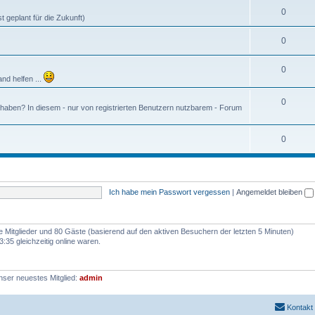
0
 geplant für die Zukunft)
0
0
and helfen ...
0
 haben? In diesem - nur von registrierten Benutzern nutzbarem - Forum
0
Ich habe mein Passwort vergessen
|
Angemeldet bleiben
re Mitglieder und 80 Gäste (basierend auf den aktiven Besuchern der letzten 5 Minuten)
:35 gleichzeitig online waren.
nser neuestes Mitglied:
admin
Kontakt