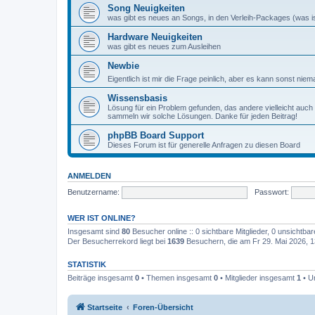
Song Neuigkeiten
was gibt es neues an Songs, in den Verleih-Packages (was ist
Hardware Neuigkeiten
was gibt es neues zum Ausleihen
Newbie
Eigentlich ist mir die Frage peinlich, aber es kann sonst niem
Wissensbasis
Lösung für ein Problem gefunden, das andere vielleicht auch
sammeln wir solche Lösungen. Danke für jeden Beitrag!
phpBB Board Support
Dieses Forum ist für generelle Anfragen zu diesen Board
ANMELDEN
Benutzername:
Passwort:
WER IST ONLINE?
Insgesamt sind
80
Besucher online :: 0 sichtbare Mitglieder, 0 unsichtba
Der Besucherrekord liegt bei
1639
Besuchern, die am Fr 29. Mai 2026, 13
STATISTIK
Beiträge insgesamt
0
• Themen insgesamt
0
• Mitglieder insgesamt
1
• U
Startseite
Foren-Übersicht