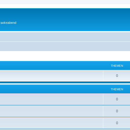
araokeabend
THEMEN
0
THEMEN
0
0
0