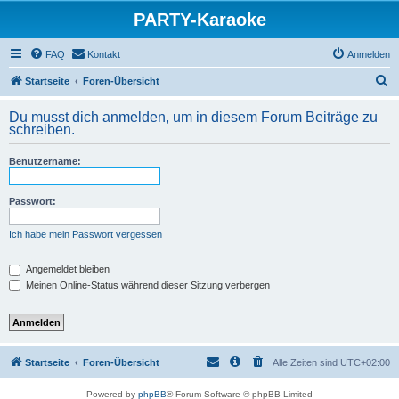
PARTY-Karaoke
FAQ
Kontakt
Anmelden
S
Startseite
Foren-Übersicht
u
Du musst dich anmelden, um in diesem Forum Beiträge zu
c
schreiben.
h
Benutzername:
e
Passwort:
Ich habe mein Passwort vergessen
Angemeldet bleiben
Meinen Online-Status während dieser Sitzung verbergen
Startseite
Foren-Übersicht
Alle Zeiten sind
UTC+02:00
Powered by
phpBB
® Forum Software © phpBB Limited