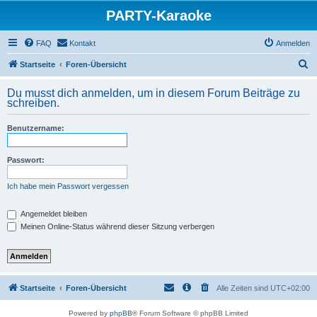
PARTY-Karaoke
FAQ
Kontakt
Anmelden
S
Startseite
Foren-Übersicht
u
Du musst dich anmelden, um in diesem Forum Beiträge zu
c
schreiben.
h
Benutzername:
e
Passwort:
Ich habe mein Passwort vergessen
Angemeldet bleiben
Meinen Online-Status während dieser Sitzung verbergen
Startseite
Foren-Übersicht
Alle Zeiten sind
UTC+02:00
Powered by
phpBB
® Forum Software © phpBB Limited