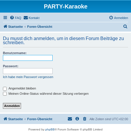
PARTY-Karaoke
FAQ
Kontakt
Anmelden
S
Startseite
Foren-Übersicht
u
Du musst dich anmelden, um in diesem Forum Beiträge zu
c
schreiben.
h
Benutzername:
e
Passwort:
Ich habe mein Passwort vergessen
Angemeldet bleiben
Meinen Online-Status während dieser Sitzung verbergen
Startseite
Foren-Übersicht
Alle Zeiten sind
UTC+02:00
Powered by
phpBB
® Forum Software © phpBB Limited