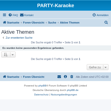
PARTY-Karaoke
FAQ
Kontakt
Anmelden
S
Startseite
Foren-Übersicht
Suche
Aktive Themen
u
Aktive Themen
c
Zur erweiterten Suche
h
Die Suche ergab 0 Treffer • Seite
1
von
1
e
Es wurden keine passenden Ergebnisse gefunden.
Die Suche ergab 0 Treffer • Seite
1
von
1
Gehe zu
Startseite
Foren-Übersicht
Alle Zeiten sind
UTC+02:00
Powered by
phpBB
® Forum Software © phpBB Limited
Deutsche Übersetzung durch
phpBB.de
Datenschutz
|
Nutzungsbedingungen