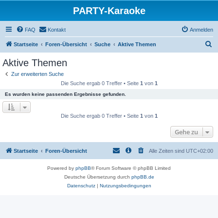
PARTY-Karaoke
FAQ
Kontakt
Anmelden
S
Startseite
Foren-Übersicht
Suche
Aktive Themen
u
Aktive Themen
c
Zur erweiterten Suche
h
Die Suche ergab 0 Treffer • Seite
1
von
1
e
Es wurden keine passenden Ergebnisse gefunden.
Die Suche ergab 0 Treffer • Seite
1
von
1
Gehe zu
Startseite
Foren-Übersicht
Alle Zeiten sind
UTC+02:00
Powered by
phpBB
® Forum Software © phpBB Limited
Deutsche Übersetzung durch
phpBB.de
Datenschutz
|
Nutzungsbedingungen