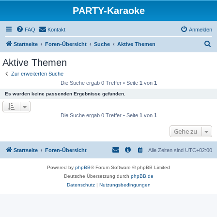
PARTY-Karaoke
FAQ
Kontakt
Anmelden
S
Startseite
Foren-Übersicht
Suche
Aktive Themen
u
Aktive Themen
c
Zur erweiterten Suche
h
Die Suche ergab 0 Treffer • Seite
1
von
1
e
Es wurden keine passenden Ergebnisse gefunden.
Die Suche ergab 0 Treffer • Seite
1
von
1
Gehe zu
Startseite
Foren-Übersicht
Alle Zeiten sind
UTC+02:00
Powered by
phpBB
® Forum Software © phpBB Limited
Deutsche Übersetzung durch
phpBB.de
Datenschutz
|
Nutzungsbedingungen