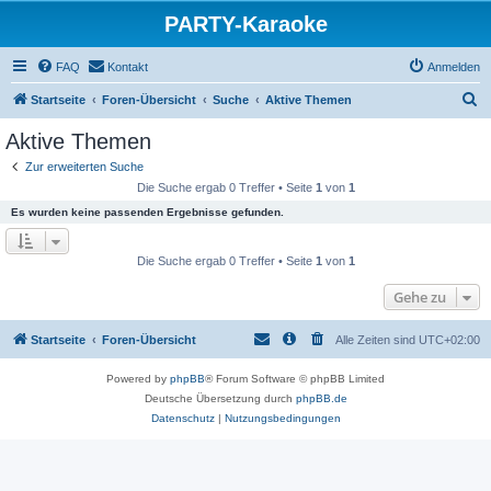
PARTY-Karaoke
FAQ
Kontakt
Anmelden
S
Startseite
Foren-Übersicht
Suche
Aktive Themen
u
Aktive Themen
c
Zur erweiterten Suche
h
Die Suche ergab 0 Treffer • Seite
1
von
1
e
Es wurden keine passenden Ergebnisse gefunden.
Die Suche ergab 0 Treffer • Seite
1
von
1
Gehe zu
Startseite
Foren-Übersicht
Alle Zeiten sind
UTC+02:00
Powered by
phpBB
® Forum Software © phpBB Limited
Deutsche Übersetzung durch
phpBB.de
Datenschutz
|
Nutzungsbedingungen