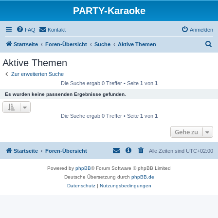
PARTY-Karaoke
FAQ
Kontakt
Anmelden
S
Startseite
Foren-Übersicht
Suche
Aktive Themen
u
Aktive Themen
c
Zur erweiterten Suche
h
Die Suche ergab 0 Treffer • Seite
1
von
1
e
Es wurden keine passenden Ergebnisse gefunden.
Die Suche ergab 0 Treffer • Seite
1
von
1
Gehe zu
Startseite
Foren-Übersicht
Alle Zeiten sind
UTC+02:00
Powered by
phpBB
® Forum Software © phpBB Limited
Deutsche Übersetzung durch
phpBB.de
Datenschutz
|
Nutzungsbedingungen