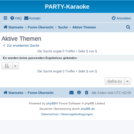
PARTY-Karaoke
FAQ
Kontakt
Anmelden
S
Startseite
Foren-Übersicht
Suche
Aktive Themen
u
Aktive Themen
c
Zur erweiterten Suche
h
Die Suche ergab 0 Treffer • Seite
1
von
1
e
Es wurden keine passenden Ergebnisse gefunden.
Die Suche ergab 0 Treffer • Seite
1
von
1
Gehe zu
Startseite
Foren-Übersicht
Alle Zeiten sind
UTC+02:00
Powered by
phpBB
® Forum Software © phpBB Limited
Deutsche Übersetzung durch
phpBB.de
Datenschutz
|
Nutzungsbedingungen