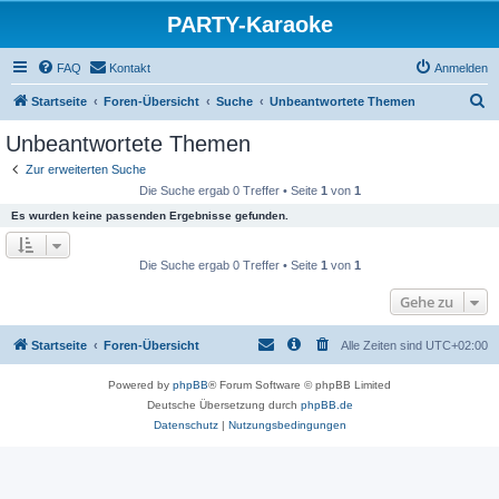
PARTY-Karaoke
FAQ
Kontakt
Anmelden
S
Startseite
Foren-Übersicht
Suche
Unbeantwortete Themen
u
Unbeantwortete Themen
c
Zur erweiterten Suche
h
Die Suche ergab 0 Treffer • Seite
1
von
1
e
Es wurden keine passenden Ergebnisse gefunden.
Die Suche ergab 0 Treffer • Seite
1
von
1
Gehe zu
Startseite
Foren-Übersicht
Alle Zeiten sind
UTC+02:00
Powered by
phpBB
® Forum Software © phpBB Limited
Deutsche Übersetzung durch
phpBB.de
Datenschutz
|
Nutzungsbedingungen