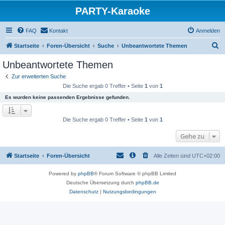
PARTY-Karaoke
FAQ
Kontakt
Anmelden
S
Startseite
Foren-Übersicht
Suche
Unbeantwortete Themen
u
Unbeantwortete Themen
c
Zur erweiterten Suche
h
Die Suche ergab 0 Treffer • Seite
1
von
1
e
Es wurden keine passenden Ergebnisse gefunden.
Die Suche ergab 0 Treffer • Seite
1
von
1
Gehe zu
Startseite
Foren-Übersicht
Alle Zeiten sind
UTC+02:00
Powered by
phpBB
® Forum Software © phpBB Limited
Deutsche Übersetzung durch
phpBB.de
Datenschutz
|
Nutzungsbedingungen