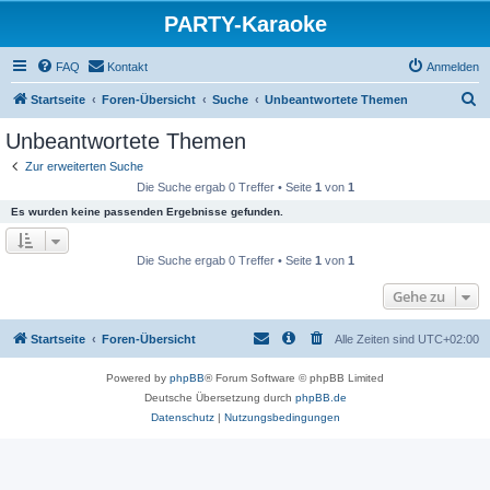
PARTY-Karaoke
FAQ
Kontakt
Anmelden
S
Startseite
Foren-Übersicht
Suche
Unbeantwortete Themen
u
Unbeantwortete Themen
c
Zur erweiterten Suche
h
Die Suche ergab 0 Treffer • Seite
1
von
1
e
Es wurden keine passenden Ergebnisse gefunden.
Die Suche ergab 0 Treffer • Seite
1
von
1
Gehe zu
Startseite
Foren-Übersicht
Alle Zeiten sind
UTC+02:00
Powered by
phpBB
® Forum Software © phpBB Limited
Deutsche Übersetzung durch
phpBB.de
Datenschutz
|
Nutzungsbedingungen