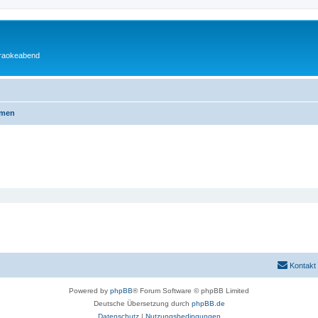
araokeabend
emen
Kontakt
Powered by
phpBB
® Forum Software © phpBB Limited
Deutsche Übersetzung durch
phpBB.de
Datenschutz
|
Nutzungsbedingungen