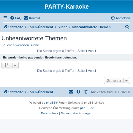
PARTY-Karaoke
FAQ
Kontakt
Anmelden
S
Startseite
Foren-Übersicht
Suche
Unbeantwortete Themen
u
Unbeantwortete Themen
c
Zur erweiterten Suche
h
Die Suche ergab 0 Treffer • Seite
1
von
1
e
Es wurden keine passenden Ergebnisse gefunden.
Die Suche ergab 0 Treffer • Seite
1
von
1
Gehe zu
Startseite
Foren-Übersicht
Alle Zeiten sind
UTC+02:00
Powered by
phpBB
® Forum Software © phpBB Limited
Deutsche Übersetzung durch
phpBB.de
Datenschutz
|
Nutzungsbedingungen