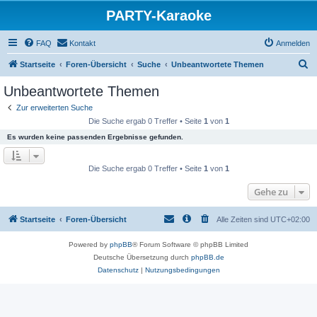
PARTY-Karaoke
FAQ
Kontakt
Anmelden
S
Startseite
Foren-Übersicht
Suche
Unbeantwortete Themen
u
Unbeantwortete Themen
c
Zur erweiterten Suche
h
Die Suche ergab 0 Treffer • Seite
1
von
1
e
Es wurden keine passenden Ergebnisse gefunden.
Die Suche ergab 0 Treffer • Seite
1
von
1
Gehe zu
Startseite
Foren-Übersicht
Alle Zeiten sind
UTC+02:00
Powered by
phpBB
® Forum Software © phpBB Limited
Deutsche Übersetzung durch
phpBB.de
Datenschutz
|
Nutzungsbedingungen