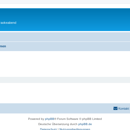
araokeabend
emen
Kontakt
Powered by
phpBB
® Forum Software © phpBB Limited
Deutsche Übersetzung durch
phpBB.de
Datenschutz
|
Nutzungsbedingungen