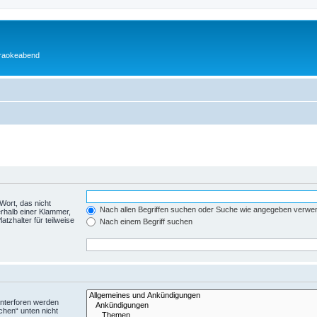
araokeabend
Wort, das nicht
Nach allen Begriffen suchen oder Suche wie angegeben verwe
rhalb einer Klammer,
tzhalter für teilweise
Nach einem Begriff suchen
Unterforen werden
chen“ unten nicht