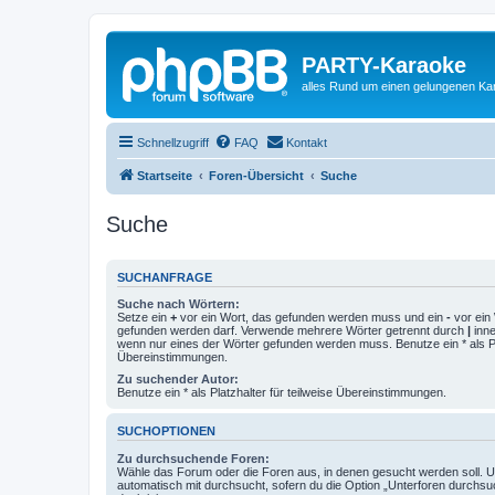
PARTY-Karaoke
alles Rund um einen gelungenen K
Schnellzugriff
FAQ
Kontakt
Startseite
Foren-Übersicht
Suche
Suche
SUCHANFRAGE
Suche nach Wörtern:
Setze ein
+
vor ein Wort, das gefunden werden muss und ein
-
vor ein 
gefunden werden darf. Verwende mehrere Wörter getrennt durch
|
inne
wenn nur eines der Wörter gefunden werden muss. Benutze ein * als Pla
Übereinstimmungen.
Zu suchender Autor:
Benutze ein * als Platzhalter für teilweise Übereinstimmungen.
SUCHOPTIONEN
Zu durchsuchende Foren:
Wähle das Forum oder die Foren aus, in denen gesucht werden soll. 
automatisch mit durchsucht, sofern du die Option „Unterforen durchsu