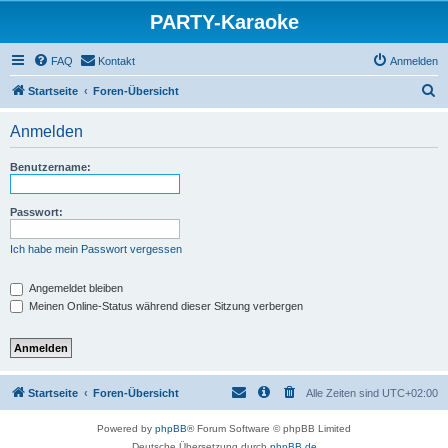
PARTY-Karaoke
FAQ
Kontakt
Anmelden
S
Startseite
Foren-Übersicht
u
Anmelden
c
h
Benutzername:
e
Passwort:
Ich habe mein Passwort vergessen
Angemeldet bleiben
Meinen Online-Status während dieser Sitzung verbergen
Startseite
Foren-Übersicht
Alle Zeiten sind
UTC+02:00
Powered by
phpBB
® Forum Software © phpBB Limited
Deutsche Übersetzung durch
phpBB.de