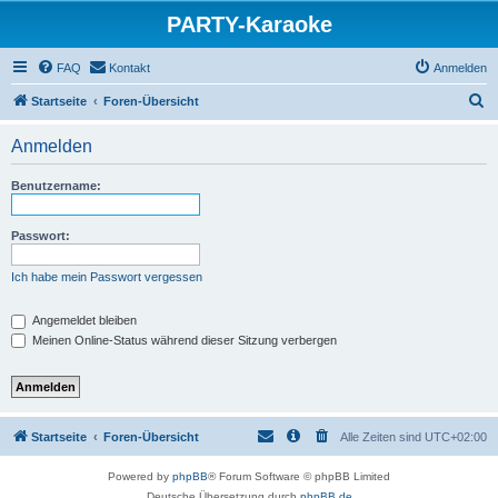
PARTY-Karaoke
FAQ
Kontakt
Anmelden
S
Startseite
Foren-Übersicht
u
Anmelden
c
h
Benutzername:
e
Passwort:
Ich habe mein Passwort vergessen
Angemeldet bleiben
Meinen Online-Status während dieser Sitzung verbergen
Startseite
Foren-Übersicht
Alle Zeiten sind
UTC+02:00
Powered by
phpBB
® Forum Software © phpBB Limited
Deutsche Übersetzung durch
phpBB.de