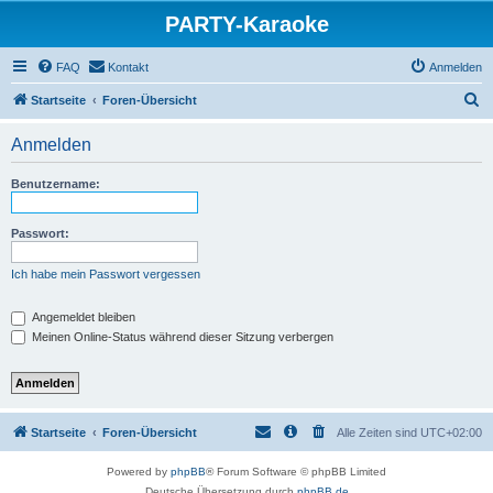
PARTY-Karaoke
FAQ
Kontakt
Anmelden
S
Startseite
Foren-Übersicht
u
Anmelden
c
h
Benutzername:
e
Passwort:
Ich habe mein Passwort vergessen
Angemeldet bleiben
Meinen Online-Status während dieser Sitzung verbergen
Startseite
Foren-Übersicht
Alle Zeiten sind
UTC+02:00
Powered by
phpBB
® Forum Software © phpBB Limited
Deutsche Übersetzung durch
phpBB.de